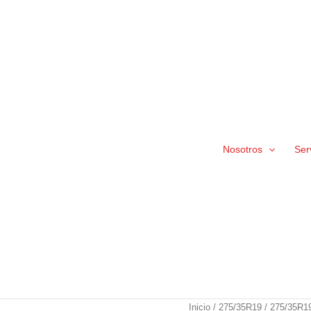
Nosotros
Ser
275/35R19
Inicio
/
275/35R19
/ 275/35R19