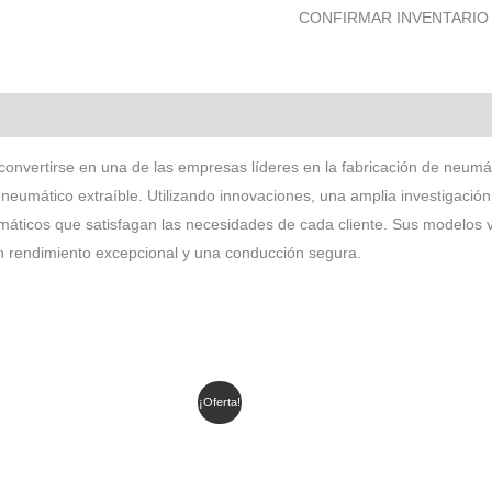
CONFIRMAR INVENTARIO
convertirse en una de las empresas líderes en la fabricación de neumát
neumático extraíble. Utilizando innovaciones, una amplia investigación 
umáticos que satisfagan las necesidades de cada cliente. Sus modelo
n rendimiento excepcional y una conducción segura.
l
El
El
El
¡Oferta!
recio
precio
precio
precio
riginal
actual
original
actual
ra:
es:
era:
es:
 460.239.
$ 391.203.
$ 922.899.
$ 784.464.