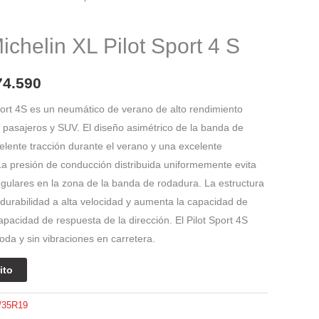
El
o
precio
chelin XL Pilot Sport 4 S
nal
actual
es:
74.590
70.105.
$ 1.674.590.
Sport 4S es un neumático de verano de alto rendimiento
 pasajeros y SUV. El diseño asimétrico de la banda de
lente tracción durante el verano y una excelente
 La presión de conducción distribuida uniformemente evita
gulares en la zona de la banda de rodadura. La estructura
 durabilidad a alta velocidad y aumenta la capacidad de
apacidad de respuesta de la dirección. El Pilot Sport 4S
da y sin vibraciones en carretera.
ito
/35R19