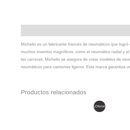
Descripción
Michelin es un fabricante francés de neumáticos que logró 
muchos inventos magníficos, como el neumático radial y el 
las carreras, Michelin se asegura de crear modelos de ne
neumáticos para camiones ligeros. Esta marca garantiza u
Productos relacionados
El
El
E
¡Oferta!
precio
precio
p
original
actual
o
era:
es:
e
$ 1.916.250.
$ 1.628.813.
$