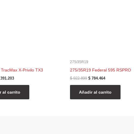
275/35R19
TracMax X-Privilo TX3
275/35R19 Federal 595 RSPRO
391.203
$
922.899
$
784.464
 al carrito
Añadir al carrito