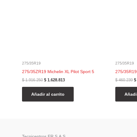
275/35R19
275/35R19
275/35ZR19 Michelin XL Pilot Sport 5
275/35R19 
$
1.916.250
$
1.628.813
$
460.239
$
Añadir al carrito
Añadir
Tecnicentros ER S.A.S.