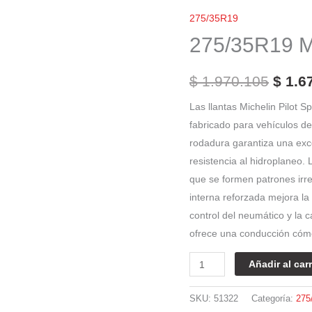
El
Michelin
275/35R19
preci
XL
275/35R19 Mi
Pilot
origi
Sport
era:
$
1.970.105
$
1.6
4
$ 1.9
S
Las llantas Michelin Pilot 
cantidad
fabricado para vehículos de
rodadura garantiza una exce
resistencia al hidroplaneo.
que se formen patrones irre
interna reforzada mejora la
control del neumático y la c
ofrece una conducción cómo
Añadir al carr
SKU:
51322
Categoría:
275