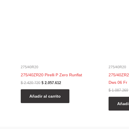
$ 2.420.720.
$ 2.057.612.
275/40R20
275/40R20
275/40ZR20 Pirelli P Zero Runflat
275/40ZR20
Dws 06 Fr
$
2.420.720
$
2.057.612
$
1.087.269
Añadir al carrito
Añadir