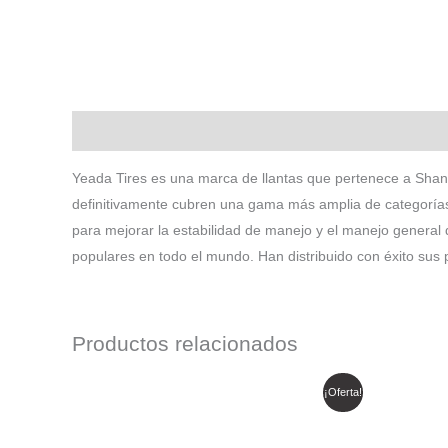
Descripción
Yeada Tires es una marca de llantas que pertenece a Shand
definitivamente cubren una gama más amplia de categorías.
para mejorar la estabilidad de manejo y el manejo general
populares en todo el mundo. Han distribuido con éxito sus
Productos relacionados
El
El
¡Oferta!
precio
precio
original
actual
era:
es: