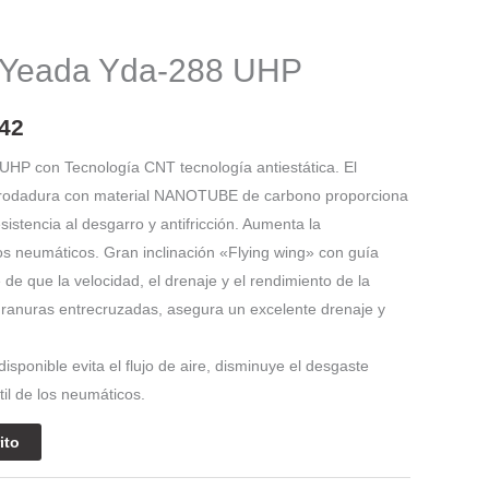
El
precio
 Yeada Yda-288 UHP
l
actual
es:
42
49.
$ 501.542.
UHP con Tecnología CNT tecnología antiestática. El
 rodadura con material NANOTUBE de carbono proporciona
istencia al desgarro y antifricción. Aumenta la
los neumáticos. Gran inclinación «Flying wing» con guía
de que la velocidad, el drenaje y el rendimiento de la
o ranuras entrecruzadas, asegura un excelente drenaje y
isponible evita el flujo de aire, disminuye el desgaste
til de los neumáticos.
ito