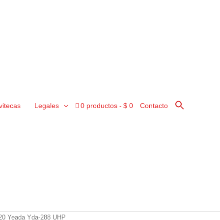
vitecas
Legales
0 productos
$ 0
Contacto
20 Yeada Yda-288 UHP