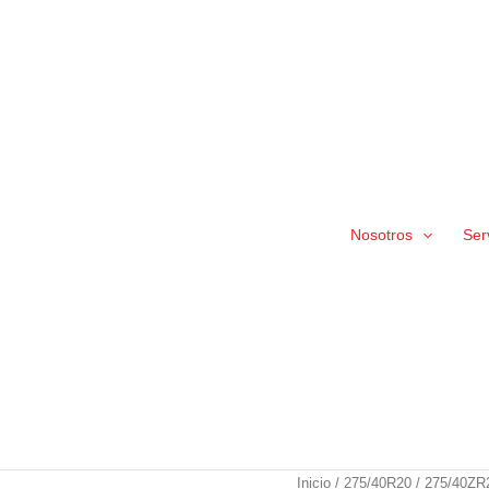
Nosotros
Ser
275/40ZR20
Inicio
/
275/40R20
/ 275/40ZR