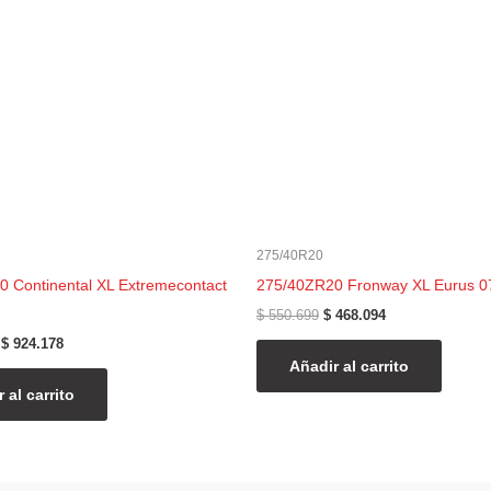
$ 1.087.269.
$ 924.178.
$ 550.699.
$ 468.094.
275/40R20
 Continental XL Extremecontact
275/40ZR20 Fronway XL Eurus 0
$
550.699
$
468.094
$
924.178
Añadir al carrito
 al carrito