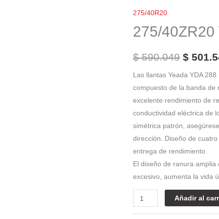
El
Yeada
275/40R20
precio
Yda-
275/40ZR20
288
origina
UHP
era:
$
590.049
$
501.5
cantidad
$ 590.0
Las llantas Yeada YDA 288 
compuesto de la banda de
excelente rendimiento de res
conductividad eléctrica de 
simétrica patrón, asegúrese 
dirección. Diseño de cuatr
entrega de rendimiento.
El diseño de ranura amplia d
excesivo, aumenta la vida ú
Añadir al carr