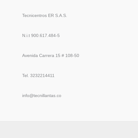
Tecnicentros ER S.A.S.
N.i.t 900.617.484-5
Avenida Carrera 15 # 108-50
Tel. 3232214411
info@tecnillantas.co