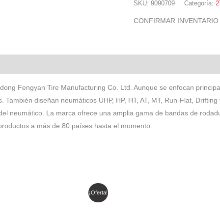
SKU:
9090709
Categoría:
2
CONFIRMAR INVENTARIO
ong Fengyan Tire Manufacturing Co. Ltd. Aunque se enfocan principalm
 También diseñan neumáticos UHP, HP, HT, AT, MT, Run-Flat, Drifting 
 del neumático. La marca ofrece una amplia gama de bandas de rodadur
 productos a más de 80 países hasta el momento.
El
El
El
El
¡Oferta!
precio
precio
precio
precio
original
actual
original
actual
era:
es:
era:
es: