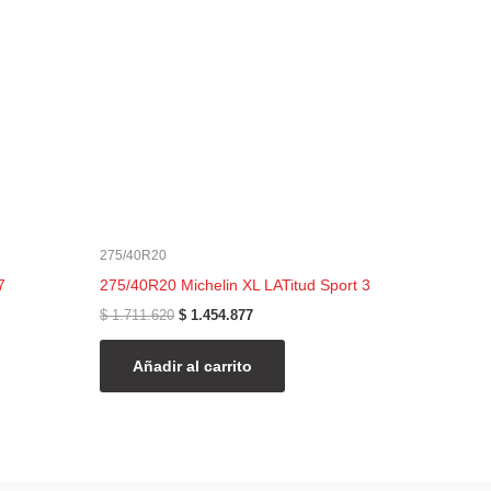
$ 1.711.620.
$ 1.454.877.
275/40R20
7
275/40R20 Michelin XL LATitud Sport 3
$
1.711.620
$
1.454.877
Añadir al carrito