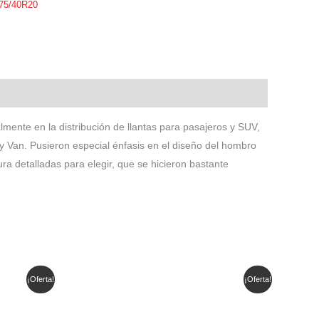
75/40R20
ente en la distribución de llantas para pasajeros y SUV,
y Van. Pusieron especial énfasis en el diseño del hombro
a detalladas para elegir, que se hicieron bastante
El
El
¡Oferta!
¡Oferta!
precio
precio
original
actual
era:
es: