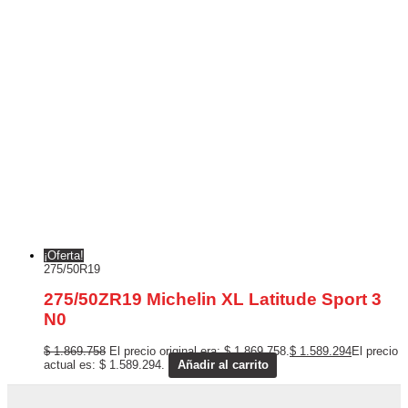
¡Oferta!
275/50R19
275/50ZR19 Michelin XL Latitude Sport 3
N0
$
1.869.758
El precio original era: $ 1.869.758.
$
1.589.294
El precio
actual es: $ 1.589.294.
Añadir al carrito