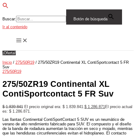
Buscar:
Botón de búsqueda
Ir al contenido
¡Oferta!
Inicio
/
275/50R19
/ 275/50ZR19 Continental XL ContiSportcontact 5 FR
Suv
275/50R19
275/50ZR19 Continental XL
ContiSportcontact 5 FR Suv
$
1.839.841
El precio original era: $ 1.839.841.
$
1.286.871
El precio actual
es: $ 1.286.871.
Las llantas Continental ContiSportContact 5 SUV es un neumático de
verano de alto rendimiento fabricado para SUV. El compuesto y el diseño
de la banda de rodadura aumentan la tracción en seco y mojado, mientras
que las hendiduras circunferenciales evitan el hidroplaneo. El contacto