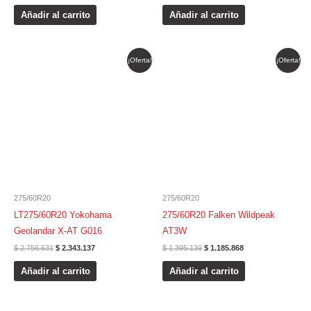
Añadir al carrito
Añadir al carrito
El
El
El
El
¡Oferta!
¡Oferta!
precio
precio
precio
precio
original
actual
original
actual
era:
es:
era:
es:
$ 2.756.631.
$ 2.343.137.
$ 1.395.139.
$ 1.185.868.
275/60R20
275/60R20
LT275/60R20 Yokohama
275/60R20 Falken Wildpeak
Geolandar X-AT G016
AT3W
$
2.756.631
$
2.343.137
$
1.395.139
$
1.185.868
Añadir al carrito
Añadir al carrito