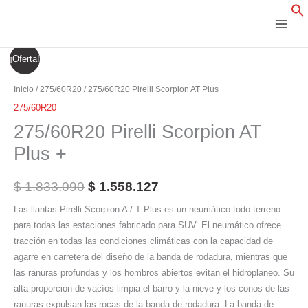
Ir
al
contenido
275/60R20
El
El
¡Oferta!
Pirelli
precio
precio
Scorpion
Inicio
/
275/60R20
/ 275/60R20 Pirelli Scorpion AT Plus +
AT
original
actual
275/60R20
Plus
275/60R20 Pirelli Scorpion AT
era:
es:
+
Plus +
cantidad
$ 1.833.090.
$ 1.558.127.
$
1.833.090
$
1.558.127
Las llantas Pirelli Scorpion A / T Plus es un neumático todo terreno
para todas las estaciones fabricado para SUV. El neumático ofrece
tracción en todas las condiciones climáticas con la capacidad de
agarre en carretera del diseño de la banda de rodadura, mientras que
las ranuras profundas y los hombros abiertos evitan el hidroplaneo. Su
alta proporción de vacíos limpia el barro y la nieve y los conos de las
ranuras expulsan las rocas de la banda de rodadura. La banda de