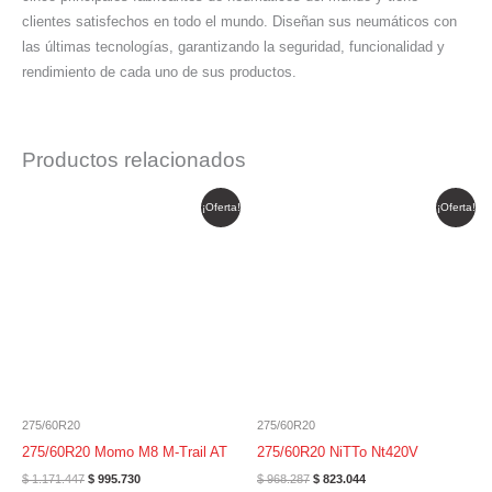
clientes satisfechos en todo el mundo. Diseñan sus neumáticos con
las últimas tecnologías, garantizando la seguridad, funcionalidad y
rendimiento de cada uno de sus productos.
Productos relacionados
El
El
El
El
¡Oferta!
¡Oferta!
precio
precio
precio
precio
original
actual
original
actual
era:
es:
era:
es:
$ 1.171.447.
$ 995.730.
$ 968.287.
$ 823.044.
275/60R20
275/60R20
275/60R20 Momo M8 M-Trail AT
275/60R20 NiTTo Nt420V
$
1.171.447
$
995.730
$
968.287
$
823.044