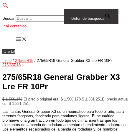
Buscar:
Botón de búsqueda
Ir al contenido
¡Oferta!
Inicio
/
275/65R18
/ 275/65R18 General Grabber X3 Lre FR 10Pr
275/65R18
275/65R18 General Grabber X3
Lre FR 10Pr
$
1.566.178
El precio original era: $ 1.566.178.
$
1.331.251
El precio actual
es: $ 1.331.251.
Las llantas General Grabber X3 es un neumático para todo el año, para
terrenos fangosos, fabricado para camiones ligeros. El neumático
promueve una gran tracción en todo tipo de clima, mientras que los
elementos de la banda de rodadura aumentan el rendimiento todoterreno.
Los elementos escalonados de la banda de rodadura y los hombros