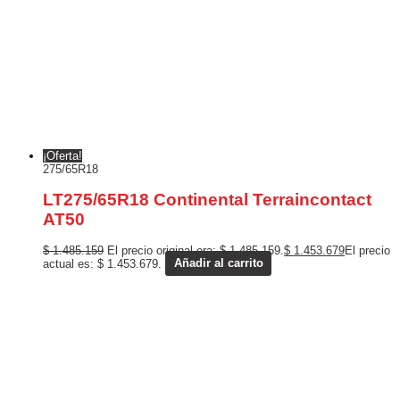
¡Oferta!
275/65R18
LT275/65R18 Continental Terraincontact
AT50
$
1.485.159
El precio original era: $ 1.485.159.
$
1.453.679
El precio
actual es: $ 1.453.679.
Añadir al carrito