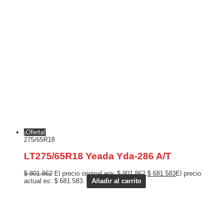
¡Oferta!
275/65R18
LT275/65R18 Yeada Yda-286 A/T
$
801.862
El precio original era: $ 801.862.
$
681.583
El precio
actual es: $ 681.583.
Añadir al carrito