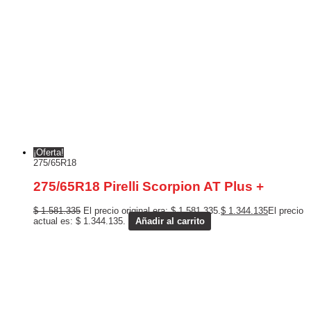
¡Oferta!
275/65R18
275/65R18 Pirelli Scorpion AT Plus +
$
1.581.335
El precio original era: $ 1.581.335.
$
1.344.135
El precio
actual es: $ 1.344.135.
Añadir al carrito