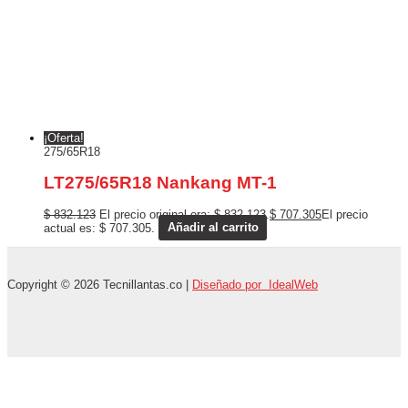
¡Oferta!
275/65R18
LT275/65R18 Nankang MT-1
$
832.123
El precio original era: $ 832.123.
$
707.305
El precio
actual es: $ 707.305.
Añadir al carrito
Copyright © 2026 Tecnillantas.co |
Diseñado por IdealWeb