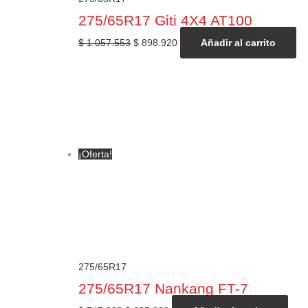
275/65R17 Giti 4X4 AT100
$
1.057.553
$
898.920
Añadir al carrito
¡Oferta!
275/65R17
275/65R17 Nankang FT-7