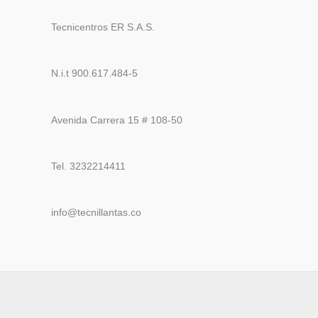
Tecnicentros ER S.A.S.
N.i.t 900.617.484-5
Avenida Carrera 15 # 108-50
Tel. 3232214411
info@tecnillantas.co