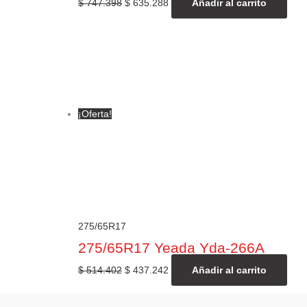
$
747.398
$
635.288
Añadir al carrito
¡Oferta!
275/65R17
275/65R17 Yeada Yda-266A
$
514.402
$
437.242
Añadir al carrito