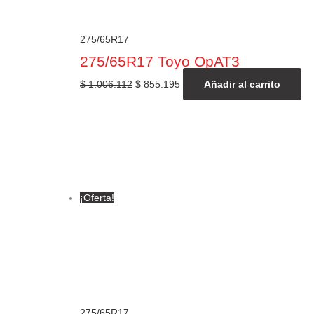
275/65R17
275/65R17 Toyo OpAT3
$
1.006.112
$
855.195
Añadir al carrito
¡Oferta!
275/65R17