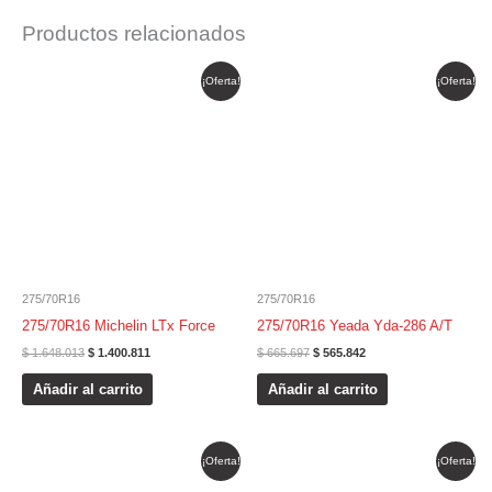
Productos relacionados
El
El
El
El
¡Oferta!
¡Oferta!
precio
precio
precio
precio
original
actual
original
actual
era:
es:
era:
es:
$ 1.648.013.
$ 1.400.811.
$ 665.697.
$ 565.842.
275/70R16
275/70R16
275/70R16 Michelin LTx Force
275/70R16 Yeada Yda-286 A/T
$
1.648.013
$
1.400.811
$
665.697
$
565.842
Añadir al carrito
Añadir al carrito
El
El
El
El
¡Oferta!
¡Oferta!
precio
precio
precio
precio
original
actual
original
actual