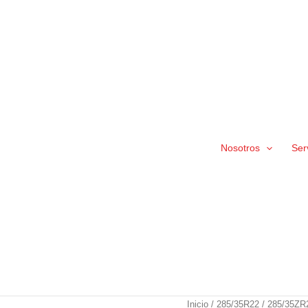
Nosotros
Ser
285/35ZR22
Inicio
/
285/35R22
/ 285/35ZR2