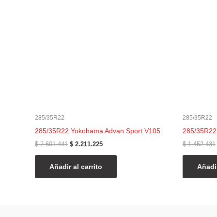
$ 2.601.441.
$ 2.211.225.
285/35R22
285/35R22
285/35R22 Yokohama Advan Sport V105
285/35R22
$
2.601.441
$
2.211.225
$
1.452.431
Añadir al carrito
Añadir