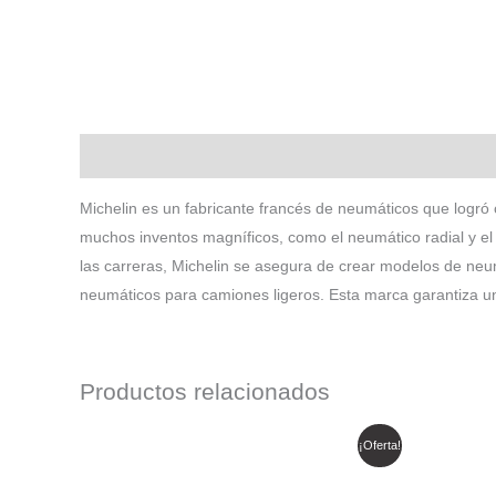
Descripción
Michelin es un fabricante francés de neumáticos que logró 
muchos inventos magníficos, como el neumático radial y el 
las carreras, Michelin se asegura de crear modelos de ne
neumáticos para camiones ligeros. Esta marca garantiza u
Productos relacionados
El
El
¡Oferta!
precio
precio
original
actual
era:
es: