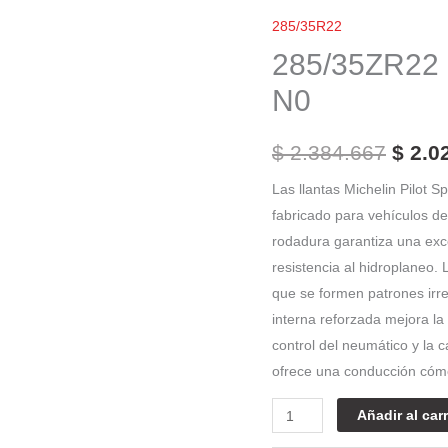
El
Michelin
285/35R22
preci
XL
285/35ZR22 M
Pilot
origi
N0
Sport
era:
4
$
2.384.667
$
2.0
$ 2.3
S
N0
Las llantas Michelin Pilot 
cantidad
fabricado para vehículos de
rodadura garantiza una exce
resistencia al hidroplaneo.
que se formen patrones irre
interna reforzada mejora la
control del neumático y la c
ofrece una conducción cómo
Añadir al carr