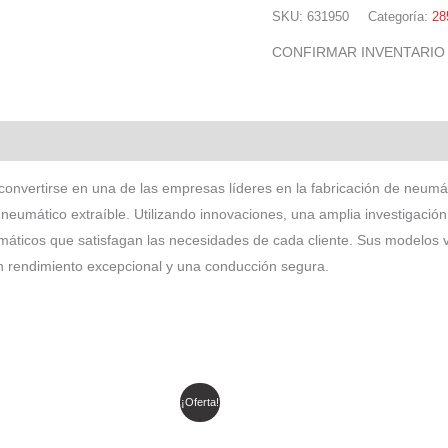
SKU:
631950
Categoría:
28
CONFIRMAR INVENTARIO
convertirse en una de las empresas líderes en la fabricación de neumát
neumático extraíble. Utilizando innovaciones, una amplia investigación 
umáticos que satisfagan las necesidades de cada cliente. Sus modelo
n rendimiento excepcional y una conducción segura.
El
El
¡Oferta!
precio
precio
original
actual
era:
es: