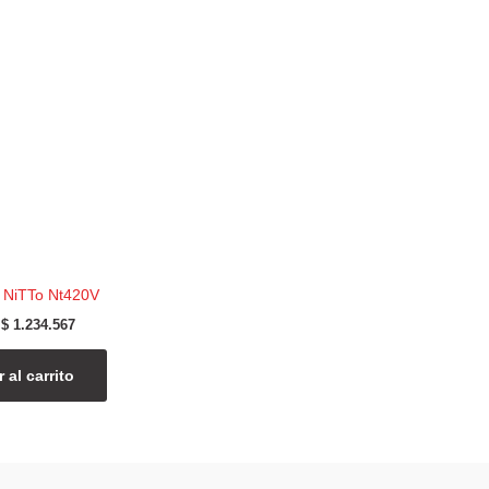
$ 1.452.431.
$ 1.234.567.
 NiTTo Nt420V
$
1.234.567
 al carrito