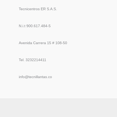
Tecnicentros ER S.A.S.
N.i.t 900.617.484-5
Avenida Carrera 15 # 108-50
Tel. 3232214411
info@tecnillantas.co