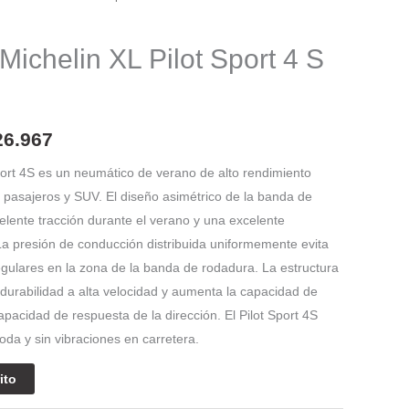
El
o
precio
ichelin XL Pilot Sport 4 S
nal
actual
es:
26.967
84.667.
$ 2.026.967.
Sport 4S es un neumático de verano de alto rendimiento
 pasajeros y SUV. El diseño asimétrico de la banda de
lente tracción durante el verano y una excelente
 La presión de conducción distribuida uniformemente evita
gulares en la zona de la banda de rodadura. La estructura
 durabilidad a alta velocidad y aumenta la capacidad de
apacidad de respuesta de la dirección. El Pilot Sport 4S
da y sin vibraciones en carretera.
ito