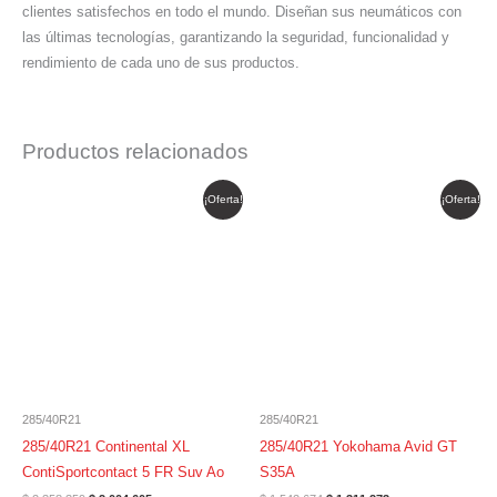
clientes satisfechos en todo el mundo. Diseñan sus neumáticos con
las últimas tecnologías, garantizando la seguridad, funcionalidad y
rendimiento de cada uno de sus productos.
Productos relacionados
El
El
El
El
¡Oferta!
¡Oferta!
precio
precio
precio
precio
original
actual
original
actual
era:
es:
era:
es:
$ 2.358.359.
$ 2.004.605.
$ 1.542.674.
$ 1.311.273.
285/40R21
285/40R21
285/40R21 Continental XL
285/40R21 Yokohama Avid GT
ContiSportcontact 5 FR Suv Ao
S35A