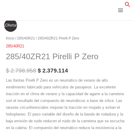
Ir
al
contenido
285/40ZR21
El
El
¡Oferta!
Pirelli
precio
precio
P
Inicio
/
285/40R21
/ 285/40ZR21 Pirelli P Zero
Zero
original
actual
285/40R21
cantidad
285/40ZR21 Pirelli P Zero
era:
es:
$ 2.798.958.
$ 2.379.114.
$
2.798.958
$
2.379.114
Las llantas Pirelli P Zero es un neumático de verano de alto
rendimiento fabricado para vehículos de pasajeros. La excelente
tracción en el clima de verano y la capacidad de agarre a la carretera
son el resultado del compuesto de neumáticos a base de sílice. Las
ranuras circunferenciales mejoran la tracción en mojado y evitan el
hidroplaneo. El paso variable del diseño de la banda de rodadura y la
baja emisión de ruido reducen el ruido de la carretera que se escucha
en la cabina. El compuesto del neumático reduce la resistencia a la