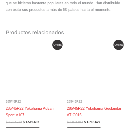
que se hicieron bastante populares en todo el mundo. Han distribuido
con éxito sus productos a más de 80 países hasta el momento.
Productos relacionados
El
El
El
El
¡Oferta!
¡Oferta!
precio
precio
precio
precio
original
actual
original
actual
era:
es:
era:
es:
$ 1.787.772.
$ 1.519.607.
$ 2.021.914.
$ 1.718.627.
285/45R22
285/45R22
285/45R22 Yokohama Advan
285/45R22 Yokohama Geolandar
Sport V107
AT G015
$
1.787.772
$
1.519.607
$
2.021.914
$
1.718.627