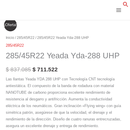
Ir
al
contenido
285/45R22
El
El
¡Oferta!
Yeada
precio
precio
Yda-
Inicio
/
285/45R22
/ 285/45R22 Yeada Yda-288 UHP
288
original
actual
285/45R22
UHP
285/45R22 Yeada Yda-288 UHP
era:
es:
cantidad
$ 837.085.
$ 711.522.
$
837.085
$
711.522
Las llantas Yeada YDA 288 UHP con Tecnología CNT tecnología
antiestática. El compuesto de la banda de rodadura con material
NANOTUBE de carbono proporciona excelente rendimiento de
resistencia al desgarro y antifricción. Aumenta la conductividad
eléctrica de los neumáticos. Gran inclinación «Flying wing» con guía
simétrica patrón, asegúrese de que la velocidad, el drenaje y el
rendimiento de la dirección. Diseño de cuatro ranuras entrecruzadas,
asegura un excelente drenaje y entrega de rendimiento.