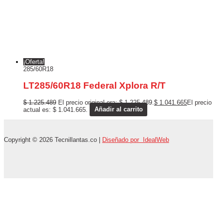
¡Oferta!
285/60R18
LT285/60R18 Federal Xplora R/T
$
1.225.489
El precio original era: $ 1.225.489.
$
1.041.665
El precio
actual es: $ 1.041.665.
Añadir al carrito
Copyright © 2026 Tecnillantas.co |
Diseñado por IdealWeb