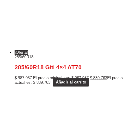
¡Oferta!
285/60R18
285/60R18 Giti 4×4 AT70
$
987.957
El precio original era: $ 987.957.
$
839.763
El precio
actual es: $ 839.763.
Añadir al carrito