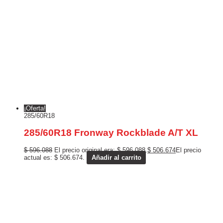
¡Oferta!
285/60R18
285/60R18 Fronway Rockblade A/T XL
$
596.088
El precio original era: $ 596.088.
$
506.674
El precio
actual es: $ 506.674.
Añadir al carrito