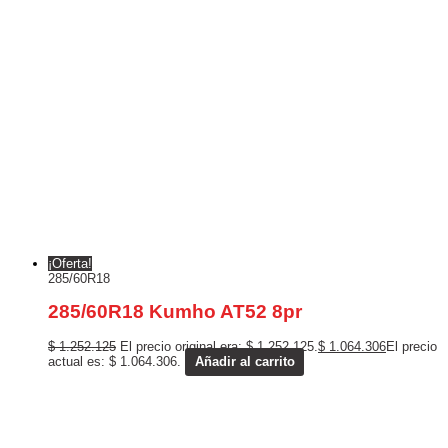
¡Oferta!
285/60R18
285/60R18 Kumho AT52 8pr
$
1.252.125
El precio original era: $ 1.252.125.
$
1.064.306
El precio
actual es: $ 1.064.306.
Añadir al carrito