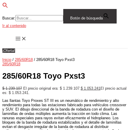
Buscar:
Botón de búsqueda
Ir al contenido
¡Oferta!
Inicio
/
285/60R18
/ 285/60R18 Toyo Pxst3
285/60R18
285/60R18 Toyo Pxst3
$
1.239.107
El precio original era: $ 1.239.107.
$
1.053.241
El precio actual
es: $ 1.053.241.
Las llantas Toyo Proxes ST III es un neumático de rendimiento y alto
rendimiento para todas las estaciones fabricado para vehículos crossover
y SUV. El dibujo direccional de la banda de rodadura con el diseño de
laminillas de ondas múltiples aumenta la tracción en todo clima. Las
ranuras especiales para rayos evitan eficazmente el hidroplaneo. Los
bloques de la banda de rodadura estabilizados y el detalle de laminillas
evitan el desgaste irregular de la banda de rodadura al distribuir