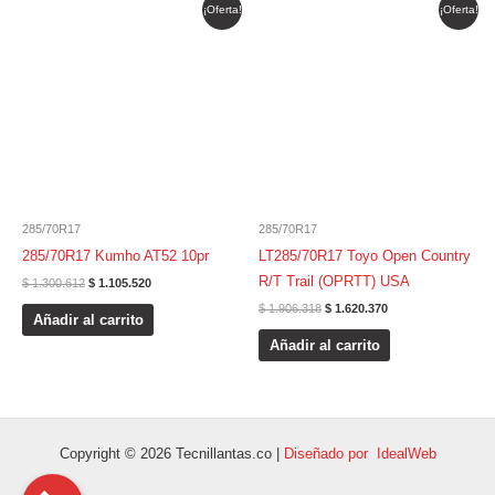
El
El
El
El
¡Oferta!
¡Oferta!
precio
precio
precio
precio
original
actual
original
actual
era:
es:
era:
es:
$ 1.300.612.
$ 1.105.520.
$ 1.906.318.
$ 1.620.370.
285/70R17
285/70R17
285/70R17 Kumho AT52 10pr
LT285/70R17 Toyo Open Country
R/T Trail (OPRTT) USA
$
1.300.612
$
1.105.520
$
1.906.318
$
1.620.370
Añadir al carrito
Añadir al carrito
Copyright © 2026 Tecnillantas.co |
Diseñado por IdealWeb