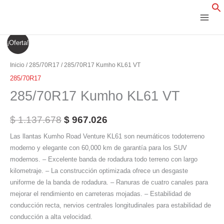
Ir
al
contenido
285/70R17
El
El
¡Oferta!
Kumho
precio
precio
KL61
Inicio
/
285/70R17
/ 285/70R17 Kumho KL61 VT
VT
original
actual
285/70R17
cantidad
285/70R17 Kumho KL61 VT
era:
es:
$ 1.137.678.
$ 967.026.
$
1.137.678
$
967.026
Las llantas Kumho Road Venture KL61 son neumáticos todoterreno
moderno y elegante con 60,000 km de garantía para los SUV
modernos. – Excelente banda de rodadura todo terreno con largo
kilometraje. – La construcción optimizada ofrece un desgaste
uniforme de la banda de rodadura. – Ranuras de cuatro canales para
mejorar el rendimiento en carreteras mojadas. – Estabilidad de
conducción recta, nervios centrales longitudinales para estabilidad de
conducción a alta velocidad.