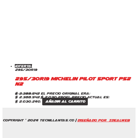
¡Oferta!
295/30R19
295/30R19 Michelin Pilot Sport PS2
N2
$
2.388.542
El precio original era:
$ 2.388.542.
$
2.030.260
El precio actual es:
$ 2.030.260.
Añadir al carrito
Copyright © 2026 Tecnillantas.co |
Diseñado por IdealWeb