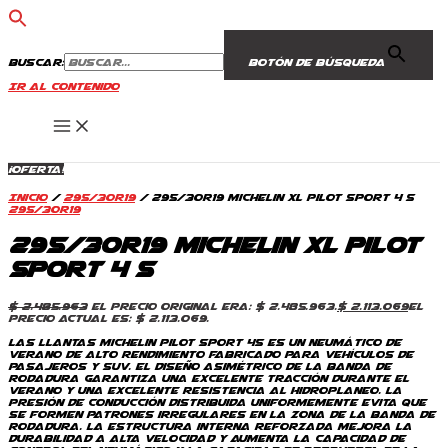
Buscar:
Botón de búsqueda
Ir al contenido
¡Oferta!
Inicio
/
295/30R19
/ 295/30R19 Michelin XL Pilot Sport 4 S
295/30R19
295/30R19 Michelin XL Pilot
Sport 4 S
$
2.485.963
El precio original era: $ 2.485.963.
$
2.113.069
El
precio actual es: $ 2.113.069.
Las llantas Michelin Pilot Sport 4S es un neumático de
verano de alto rendimiento fabricado para vehículos de
pasajeros y SUV. El diseño asimétrico de la banda de
rodadura garantiza una excelente tracción durante el
verano y una excelente resistencia al hidroplaneo. La
presión de conducción distribuida uniformemente evita que
se formen patrones irregulares en la zona de la banda de
rodadura. La estructura interna reforzada mejora la
durabilidad a alta velocidad y aumenta la capacidad de