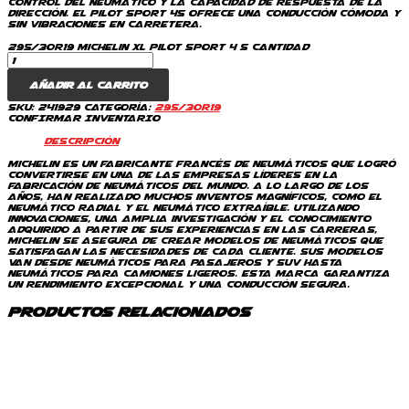
control del neumático y la capacidad de respuesta de la
dirección. El Pilot Sport 4S ofrece una conducción cómoda y
sin vibraciones en carretera.
295/30R19 Michelin XL Pilot Sport 4 S cantidad
Añadir al carrito
SKU:
241929
Categoría:
295/30R19
CONFIRMAR INVENTARIO
Descripción
Michelin es un fabricante francés de neumáticos que logró
convertirse en una de las empresas líderes en la
fabricación de neumáticos del mundo. A lo largo de los
años, han realizado muchos inventos magníficos, como el
neumático radial y el neumático extraíble. Utilizando
innovaciones, una amplia investigación y el conocimiento
adquirido a partir de sus experiencias en las carreras,
Michelin se asegura de crear modelos de neumáticos que
satisfagan las necesidades de cada cliente. Sus modelos
van desde neumáticos para pasajeros y SUV hasta
neumáticos para camiones ligeros. Esta marca garantiza
un rendimiento excepcional y una conducción segura.
Productos relacionados