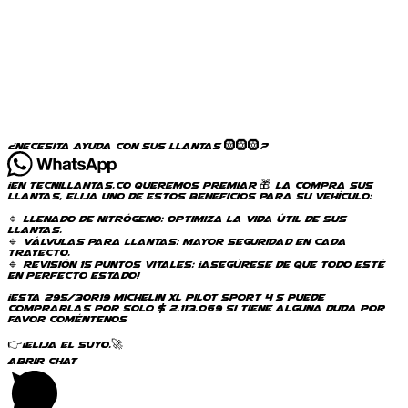
¿Necesita ayuda con sus llantas 🛞🛞🛞?
¡En Tecnillantas.co queremos Premiar 🎁 la compra sus
llantas, elija uno de estos beneficios para su vehículo:
🔹 Llenado de Nitrógeno: Optimiza la vida útil de sus
llantas.
🔹 Válvulas para llantas: Mayor seguridad en cada
trayecto.
🔹 Revisión 15 Puntos Vitales: ¡Asegúrese de que todo esté
en perfecto estado!
¡Esta 295/30R19 Michelin XL Pilot Sport 4 S puede
comprarlas por solo $ 2.113.069 Si tiene alguna duda por
favor coméntenos
👉¡Elija el suyo.🚀
Abrir chat