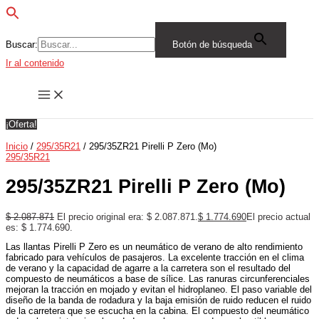
Buscar:
Botón de búsqueda
Ir al contenido
¡Oferta!
Inicio
/
295/35R21
/ 295/35ZR21 Pirelli P Zero (Mo)
295/35R21
295/35ZR21 Pirelli P Zero (Mo)
$
2.087.871
El precio original era: $ 2.087.871.
$
1.774.690
El precio actual
es: $ 1.774.690.
Las llantas Pirelli P Zero es un neumático de verano de alto rendimiento
fabricado para vehículos de pasajeros. La excelente tracción en el clima
de verano y la capacidad de agarre a la carretera son el resultado del
compuesto de neumáticos a base de sílice. Las ranuras circunferenciales
mejoran la tracción en mojado y evitan el hidroplaneo. El paso variable del
diseño de la banda de rodadura y la baja emisión de ruido reducen el ruido
de la carretera que se escucha en la cabina. El compuesto del neumático