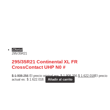
¡Oferta!
295/35R21
295/35R21 Continental XL FR
CrossContact UHP N0 #
$
1.908.256
El precio original era: $ 1.908.256.
$
1.622.018
El precio
actual es: $ 1.622.018.
Añadir al carrito