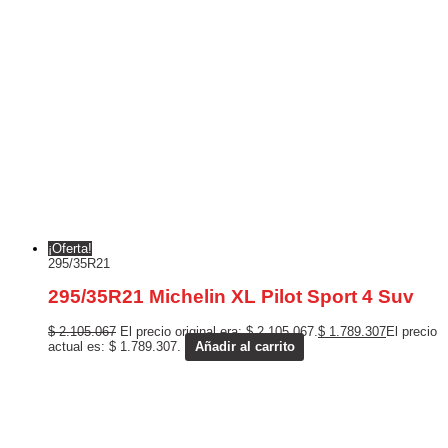
¡Oferta!
295/35R21
295/35R21 Michelin XL Pilot Sport 4 Suv
$
2.105.067
El precio original era: $ 2.105.067.
$
1.789.307
El precio
actual es: $ 1.789.307.
Añadir al carrito