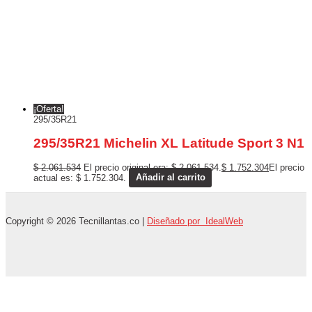
¡Oferta!
295/35R21
295/35R21 Michelin XL Latitude Sport 3 N1
$
2.061.534
El precio original era: $ 2.061.534.
$
1.752.304
El precio
actual es: $ 1.752.304.
Añadir al carrito
Copyright © 2026 Tecnillantas.co |
Diseñado por IdealWeb