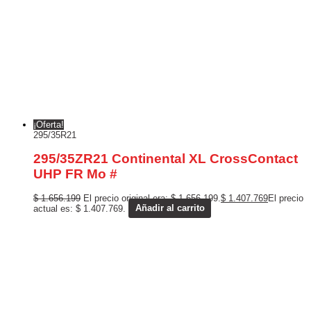
¡Oferta!
295/35R21
295/35ZR21 Continental XL CrossContact
UHP FR Mo #
$
1.656.199
El precio original era: $ 1.656.199.
$
1.407.769
El precio
actual es: $ 1.407.769.
Añadir al carrito