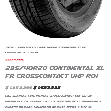
Inicio
/
295/40R20
/ 295/40R20 Continental XL FR
CrossContact UHP Ro1
295/40R20
295/40R20 Continental XL
FR CrossContact UHP Ro1
$
1.953.266
$
1.683.232
Las llantas Continental CrossContact UHP es un
neumático de verano de alto rendimiento y rendimiento
fabricado para vehículos de pasajeros y SUV. El