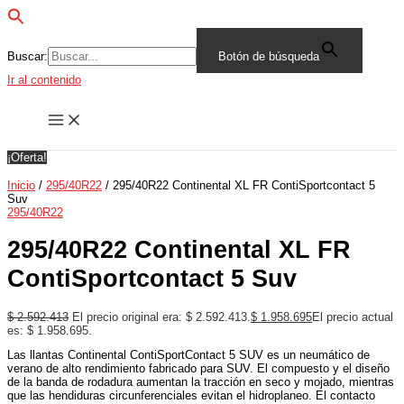
Buscar:
Botón de búsqueda
Ir al contenido
¡Oferta!
Inicio
/
295/40R22
/ 295/40R22 Continental XL FR ContiSportcontact 5
Suv
295/40R22
295/40R22 Continental XL FR
ContiSportcontact 5 Suv
$
2.592.413
El precio original era: $ 2.592.413.
$
1.958.695
El precio actual
es: $ 1.958.695.
Las llantas Continental ContiSportContact 5 SUV es un neumático de
verano de alto rendimiento fabricado para SUV. El compuesto y el diseño
de la banda de rodadura aumentan la tracción en seco y mojado, mientras
que las hendiduras circunferenciales evitan el hidroplaneo. El contacto