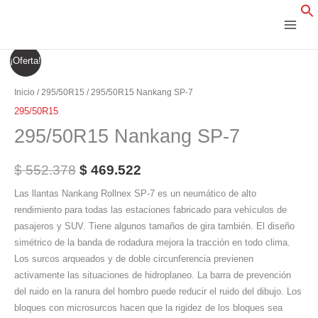
Ir
al
contenido
295/50R15
El
El
¡Oferta!
Nankang
precio
precio
SP-
Inicio
/
295/50R15
/ 295/50R15 Nankang SP-7
7
original
actual
295/50R15
cantidad
295/50R15 Nankang SP-7
era:
es:
$ 552.378.
$ 469.522.
$
552.378
$
469.522
Las llantas Nankang Rollnex SP-7 es un neumático de alto
rendimiento para todas las estaciones fabricado para vehículos de
pasajeros y SUV. Tiene algunos tamaños de gira también. El diseño
simétrico de la banda de rodadura mejora la tracción en todo clima.
Los surcos arqueados y de doble circunferencia previenen
activamente las situaciones de hidroplaneo. La barra de prevención
del ruido en la ranura del hombro puede reducir el ruido del dibujo. Los
bloques con microsurcos hacen que la rigidez de los bloques sea