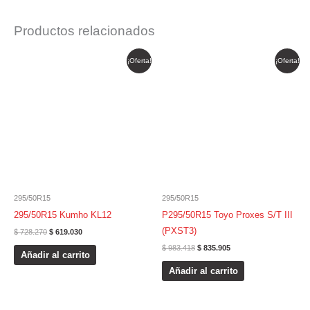
Productos relacionados
El
El
El
El
¡Oferta!
¡Oferta!
precio
precio
precio
precio
original
actual
original
actual
era:
es:
era:
es:
$ 728.270.
$ 619.030.
$ 983.418.
$ 835.905.
295/50R15
295/50R15
295/50R15 Kumho KL12
P295/50R15 Toyo Proxes S/T III
(PXST3)
$
728.270
$
619.030
$
983.418
$
835.905
Añadir al carrito
Añadir al carrito