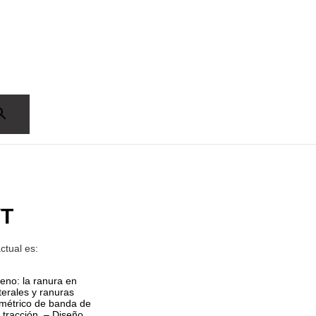
VT
ctual es:
eno: la ranura en
terales y ranuras
imétrico de banda de
 tracción. – Diseño