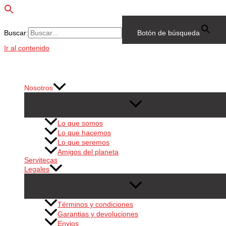
Buscar:
Botón de búsqueda
Ir al contenido
Nosotros
Lo que somos
Lo que hacemos
Lo que seremos
Amigos del planeta
Servitecas
Legales
Términos y condiciones
Garantias y devoluciones
Envios