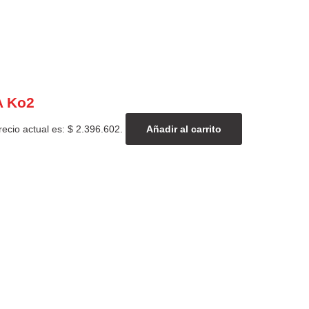
A Ko2
recio actual es: $ 2.396.602.
Añadir al carrito