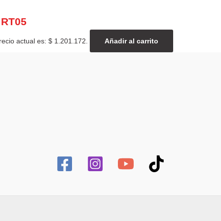
 RT05
recio actual es: $ 1.201.172.
Añadir al carrito