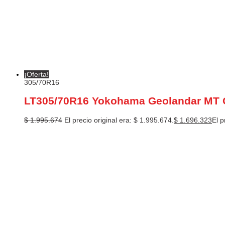
¡Oferta!
305/70R16
LT305/70R16 Yokohama Geolandar MT 
$
1.995.674
El precio original era: $ 1.995.674.
$
1.696.323
El p