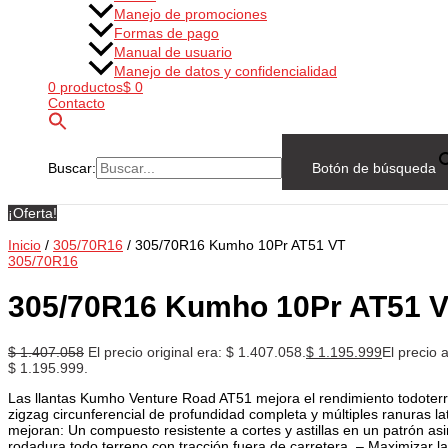
Manejo de promociones
Formas de pago
Manual de usuario
Manejo de datos y confidencialidad
0 productos
$ 0
Contacto
Buscar:
Botón de búsqueda
¡Oferta!
Inicio
/
305/70R16
/ 305/70R16 Kumho 10Pr AT51 VT
305/70R16
305/70R16 Kumho 10Pr AT51 
$
1.407.058
El precio original era: $ 1.407.058.
$
1.195.999
El precio a
$ 1.195.999.
Las llantas Kumho Venture Road AT51 mejora el rendimiento todoterr
zigzag circunferencial de profundidad completa y múltiples ranuras la
mejoran: Un compuesto resistente a cortes y astillas en un patrón as
rodadura todo terreno con tracción fuera de carretera. – Maximizar la