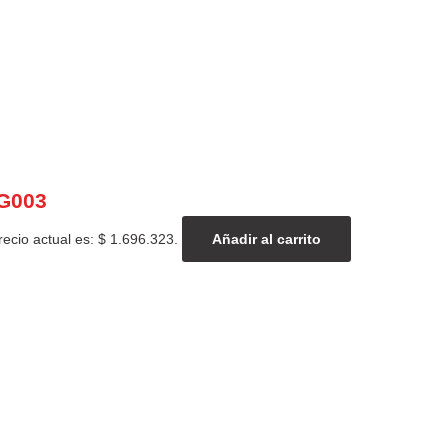
G003
recio actual es: $ 1.696.323.
Añadir al carrito