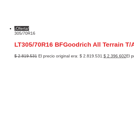
¡Oferta!
305/70R16
LT305/70R16 BFGoodrich All Terrain T/
$
2.819.531
El precio original era: $ 2.819.531.
$
2.396.602
El p