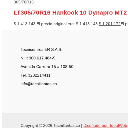
305/70R16
LT305/70R16 Hankook 10 Dynapro MT2
$
1.413.143
El precio original era: $ 1.413.143.
$
1.201.172
El p
Tecnicentros ER S.A.S.
N.i.t 900.617.484-5
Avenida Carrera 15 # 108-50
Tel. 3232214411
info@tecnillantas.co
Copyright © 2026 Tecnillantas.co |
Diseñado por IdealWeb