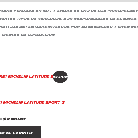
ana fundada en 1871 y ahora es uno de los principales
ntes tipos de vehículos. Son responsables de algunas 
máticos están garantizados por su seguridad y gran ren
 diarias de conducción.
El
El
¡Oferta!
precio
precio
original
actual
era:
es:
$ 2.576.949.
$ 2.190.407.
1 Michelin Latitude Sport 3
9
$
2.190.407
ir al carrito