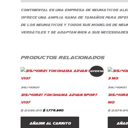
Continental es una empresa de neumáticos alem
ofrece una amplia gama de tamaños para difere
de los neumáticos y todos sus modelos de neu
versátiles y se adaptan bien a sus necesidades
Productos relacionados
El
El
¡Oferta!
precio
precio
original
actual
era:
es:
$ 2.090.541.
$ 1.776.960.
315/40R21
315/40R21
315/40R21 Yokohama Advan Sport
315/40R2
V107
Mo
$
2.090.541
$
1.776.960
$
2.576.94
Añadir al carrito
Añad