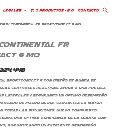
Legales
0 productos
$ 0
Contacto
0R21 Continental FR Sportcontact 6 Mo
El
cio
precio
Continental FR
ginal
actual
act 6 Mo
:
es:
324.448
734.645.
$ 2.324.448.
al SportContact 6 con diseño de banda de
llas centrales reactivas ayuda a una precisa
as laterales asegurando un óptimo desempeño
 avanzado de Macro Block garantiza la mayor
n todas las situaciones. Nuevo compuesto
egura una óptima adherencia de la llanta con
ino, garantizando un excelente desempeño