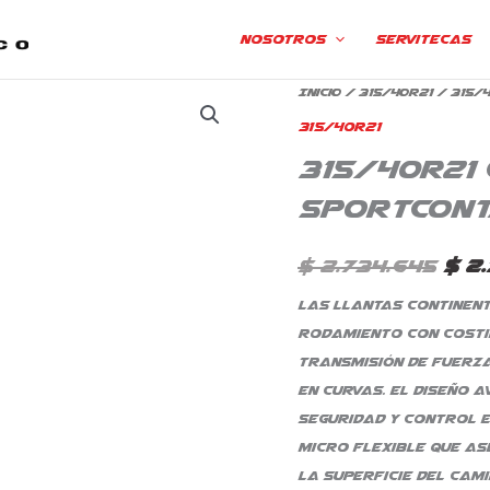
Nosotros
Servitecas
315/40R21
Inicio
/
315/40R21
/ 315/4
El
Continental
315/40R21
pre
FR
315/40R21 
Sportcontact
ori
Sportcont
6
era
Mo
$
2.734.645
$
2.
$ 2.
cantidad
Las llantas Continent
rodamiento con costi
transmisión de fuerz
en curvas. El diseño
seguridad y control e
Micro Flexible que as
la superficie del cam