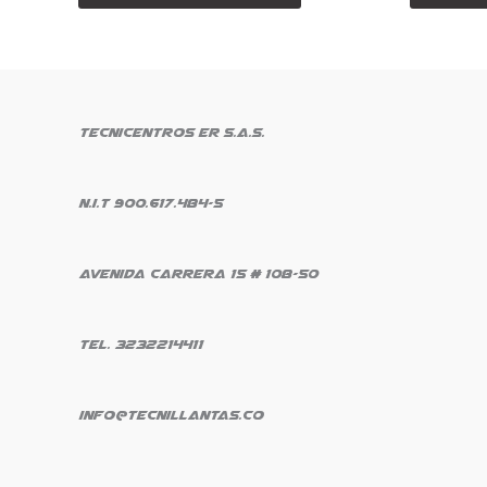
Tecnicentros ER S.A.S.
N.i.t 900.617.484-5
Avenida Carrera 15 # 108-50
Tel. 3232214411
info@tecnillantas.co