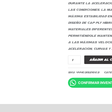
durante la aceleració
las condiciones. La 
máxima estabilidad en
diseño de cap ply híb
materiales diferentes,
permitiéndole manten
a las máximas veloci
aceleración, curvas y
Añadir al 
SKU:
444031521003
Cate
CONFIRMAR INVEN