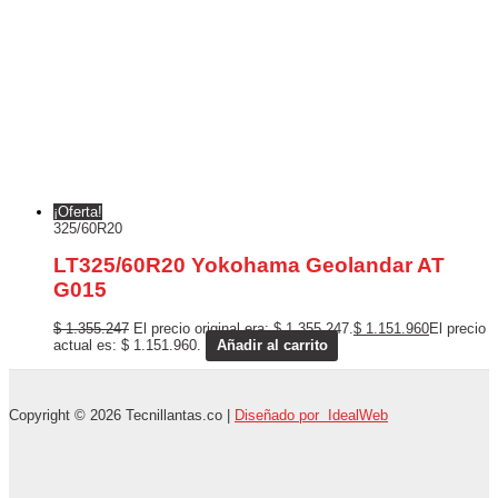
¡Oferta!
325/60R20
LT325/60R20 Yokohama Geolandar AT
G015
$
1.355.247
El precio original era: $ 1.355.247.
$
1.151.960
El precio
actual es: $ 1.151.960.
Añadir al carrito
Copyright © 2026 Tecnillantas.co |
Diseñado por IdealWeb