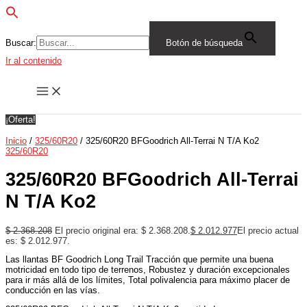
Buscar:
Botón de búsqueda
Ir al contenido
¡Oferta!
Inicio
/
325/60R20
/ 325/60R20 BFGoodrich All-Terrai N T/A Ko2
325/60R20
325/60R20 BFGoodrich All-Terrai
N T/A Ko2
$
2.368.208
El precio original era: $ 2.368.208.
$
2.012.977
El precio actual
es: $ 2.012.977.
Las llantas BF Goodrich Long Trail Tracción que permite una buena
motricidad en todo tipo de terrenos, Robustez y duración excepcionales
para ir más allá de los límites, Total polivalencia para máximo placer de
conducción en las vías.