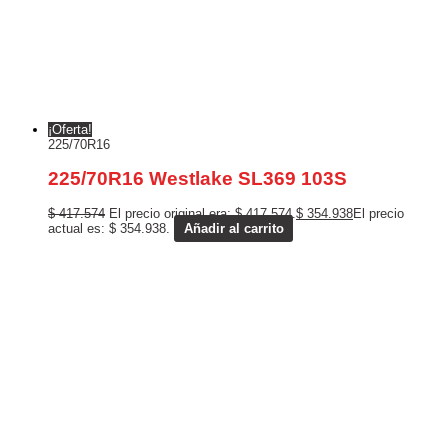
¡Oferta!
225/70R16
225/70R16 Westlake SL369 103S
$
417.574
El precio original era: $ 417.574.
$
354.938
El precio
actual es: $ 354.938.
Añadir al carrito