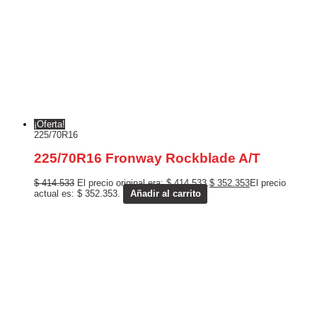
¡Oferta!
225/70R16
225/70R16 Fronway Rockblade A/T
$
414.533
El precio original era: $ 414.533.
$
352.353
El precio
actual es: $ 352.353.
Añadir al carrito