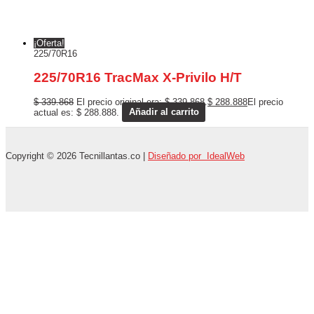
¡Oferta!
225/70R16
225/70R16 TracMax X-Privilo H/T
$
339.868
El precio original era: $ 339.868.
$
288.888
El precio
actual es: $ 288.888.
Añadir al carrito
Copyright © 2026 Tecnillantas.co |
Diseñado por IdealWeb