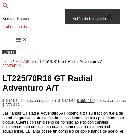
Buscar:
Botón de búsqueda
Ir al contenido
¡Oferta!
Inicio
/
225/70R16
/ LT225/70R16 GT Radial Adventuro A/T
225/70R16
LT225/70R16 GT Radial
Adventuro A/T
$
647.543
El precio original era: $ 647.543.
$
550.412
El precio actual es:
$ 550.412.
Las llantas GT Radial Adventuro A/T potencializa su tracción fuera de
carretera gracias a su diseño de entalladuras múltiples presentes en el
bloque. Cuenta con un diseño de hombro abierto con canales
suficientemente amplios los cuales aumentan la resistencia al
aquaplaning. La llanta posee un complejo de doble banda de acero, el