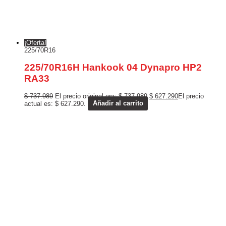
¡Oferta!
225/70R16
225/70R16H Hankook 04 Dynapro HP2
RA33
$
737.989
El precio original era: $ 737.989.
$
627.290
El precio
actual es: $ 627.290.
Añadir al carrito