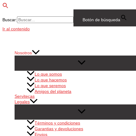
Buscar:
Botón de búsqueda
Ir al contenido
Nosotros
Lo que somos
Lo que hacemos
Lo que seremos
Amigos del planeta
Servitecas
Legales
Términos y condiciones
Garantias y devoluciones
Envios