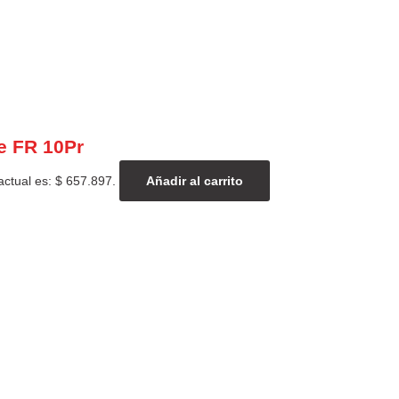
e FR 10Pr
actual es: $ 657.897.
Añadir al carrito