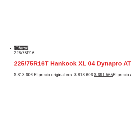
¡Oferta!
225/75R16
225/75R16T Hankook XL 04 Dynapro A
$
813.606
El precio original era: $ 813.606.
$
691.565
El precio 