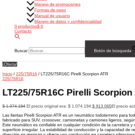
Manejo de promociones
Formas de pago
Manual de usuario
Manejo de datos y confidencialidad
0 productos
$ 0
Contacto
Buscar:
Botón de búsqueda
¡Oferta!
Inicio
/
225/75R16
/ LT225/75R16C Pirelli Scorpion ATR
225/75R16
LT225/75R16C Pirelli Scorpion
$
1.074.194
El precio original era: $ 1.074.194.
$
913.065
El precio ac
Las llantas Pirelli Scorpion ATR es un neumático todoterreno para to
fabricado para SUV, crossover, camionetas y camiones ligeros, según
Este neumático es confiable en cualquier condición de la carretera y 
superficie irregular. La estabilidad de conducción y la capacidad de r
dirección se mejoran y ofrece una conducción en carretera silenciosa