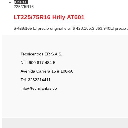
¡Oferta!
225/75R16
LT225/75R16 Hifly AT601
$
428.165
El precio original era: $ 428.165.
$
363.940
El precio 
Tecnicentros ER S.A.S.
N.i.t 900.617.484-5
Avenida Carrera 15 # 108-50
Tel. 3232214411
info@tecnillantas.co