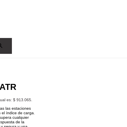
 ATR
tual es: $ 913.065.
das las estaciones
 el índice de carga.
supera cualquier
espuesta de la
 y segura y una