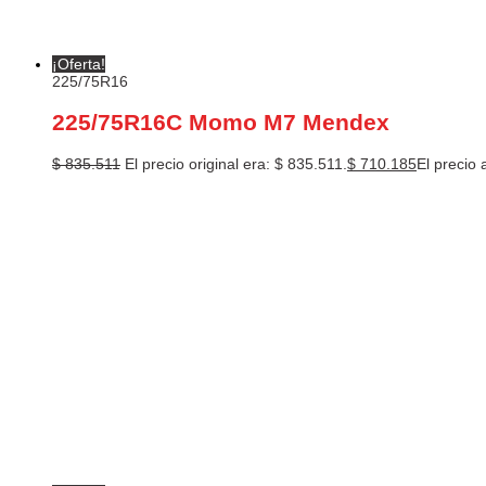
¡Oferta!
225/75R16
225/75R16C Momo M7 Mendex
$
835.511
El precio original era: $ 835.511.
$
710.185
El precio 