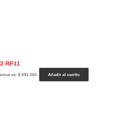
T2 RF11
actual es: $ 691.565.
Añadir al carrito