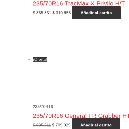
235/70R16 TracMax X-Privilo H/T
$
365.831
$
310.956
Añadir al carrito
¡Oferta!
235/70R16
235/70R16 General FR Grabber H
$
835.211
$
709.929
Añadir al carrito