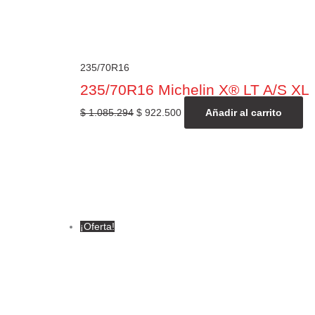
235/70R16
235/70R16 Michelin X® LT A/S XL
$
1.085.294
$
922.500
Añadir al carrito
¡Oferta!