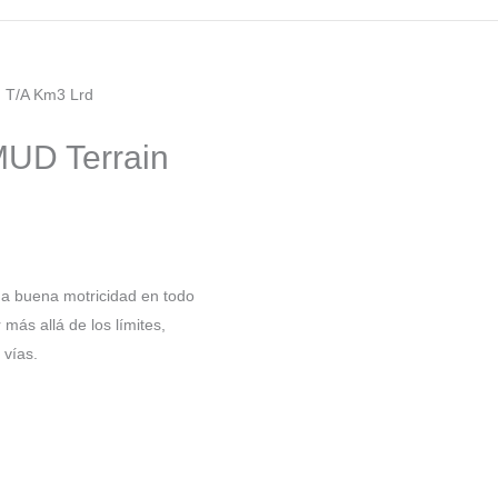
 T/A Km3 Lrd
UD Terrain
na buena motricidad en todo
más allá de los límites,
 vías.