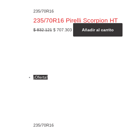
235/70R16
235/70R16 Pirelli Scorpion HT
$
832.121
$
707.303
Añadir al carrito
¡Oferta!
235/70R16