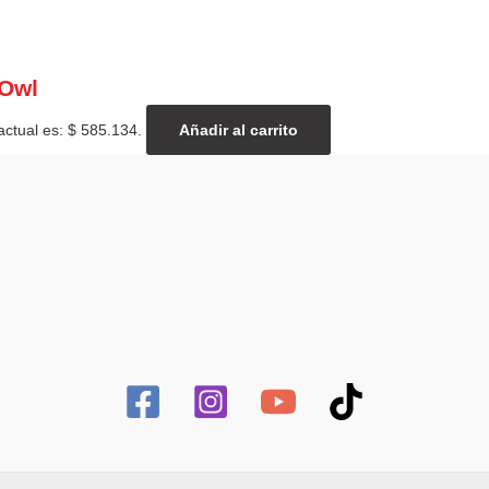
 Owl
actual es: $ 585.134.
Añadir al carrito