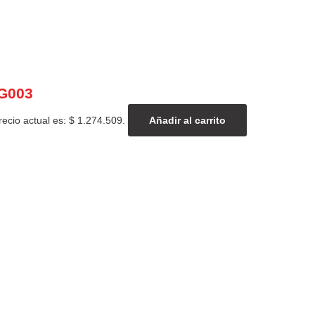
G003
recio actual es: $ 1.274.509.
Añadir al carrito