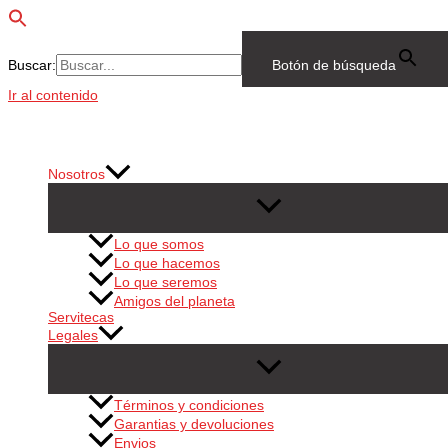
Buscar:
Botón de búsqueda
Ir al contenido
Nosotros
Lo que somos
Lo que hacemos
Lo que seremos
Amigos del planeta
Servitecas
Legales
Términos y condiciones
Garantias y devoluciones
Envios