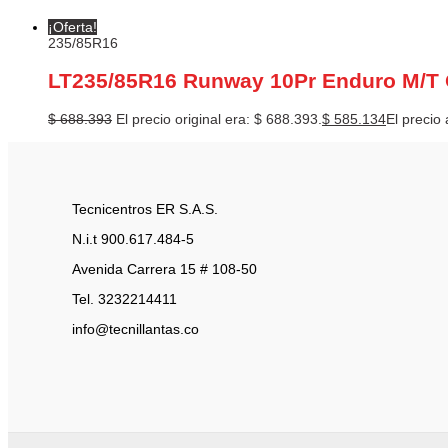
¡Oferta!
235/85R16
LT235/85R16 Runway 10Pr Enduro M/T
$
688.393
El precio original era: $ 688.393.
$
585.134
El precio 
Tecnicentros ER S.A.S.
N.i.t 900.617.484-5
Avenida Carrera 15 # 108-50
Tel. 3232214411
info@tecnillantas.co