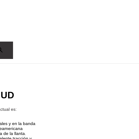
 MUD
ctual es:
rales y en la banda
teamericana
 de la llanta.
lente tracción y