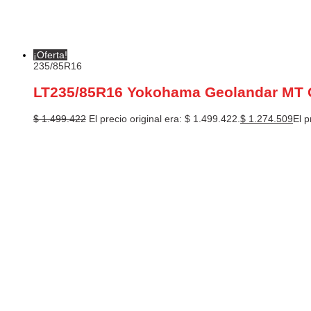
¡Oferta!
235/85R16
LT235/85R16 Yokohama Geolandar MT 
$
1.499.422
El precio original era: $ 1.499.422.
$
1.274.509
El p