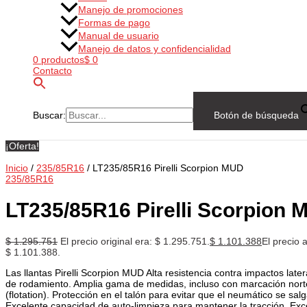
Manejo de promociones
Formas de pago
Manual de usuario
Manejo de datos y confidencialidad
0 productos
$ 0
Contacto
Buscar:
Botón de búsqueda
¡Oferta!
Inicio
/
235/85R16
/ LT235/85R16 Pirelli Scorpion MUD
235/85R16
LT235/85R16 Pirelli Scorpion
$
1.295.751
El precio original era: $ 1.295.751.
$
1.101.388
El precio a
$ 1.101.388.
Las llantas Pirelli Scorpion MUD Alta resistencia contra impactos late
de rodamiento. Amplia gama de medidas, incluso con marcación nor
(flotation). Protección en el talón para evitar que el neumático se salga
Excelente capacidad de auto-limpieza para mantener la tracción. Exce