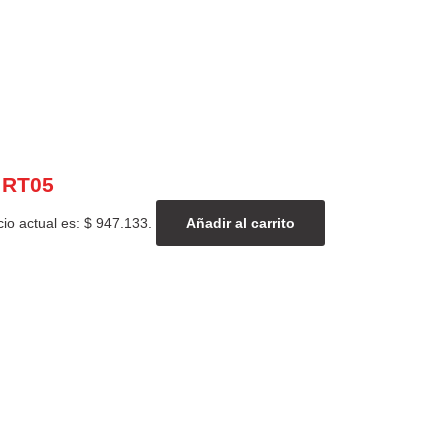
 RT05
cio actual es: $ 947.133.
Añadir al carrito