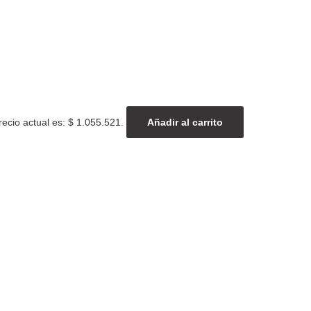
recio actual es: $ 1.055.521.
Añadir al carrito