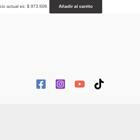
cio actual es: $ 973.508.
Añadir al carrito