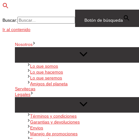
Buscar:
Botón de búsqueda
Ir al contenido
Nosotros
Lo que somos
Lo que hacemos
Lo que seremos
Amigos del planeta
Servitecas
Legales
Términos y condiciones
Garantias y devoluciones
Envios
Manejo de promociones