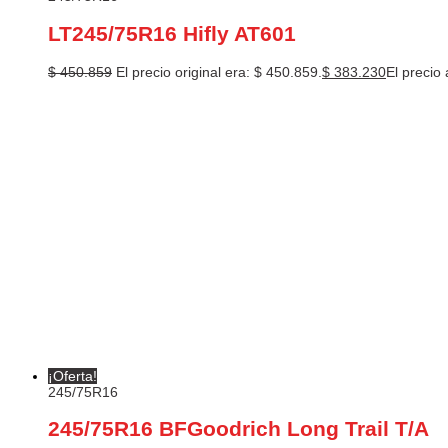
LT245/75R16 Hifly AT601
$
450.859
El precio original era: $ 450.859.
$
383.230
El precio 
¡Oferta!
245/75R16
245/75R16 BFGoodrich Long Trail T/A