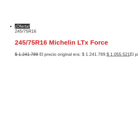
¡Oferta!
245/75R16
245/75R16 Michelin LTx Force
$
1.241.789
El precio original era: $ 1.241.789.
$
1.055.521
El p