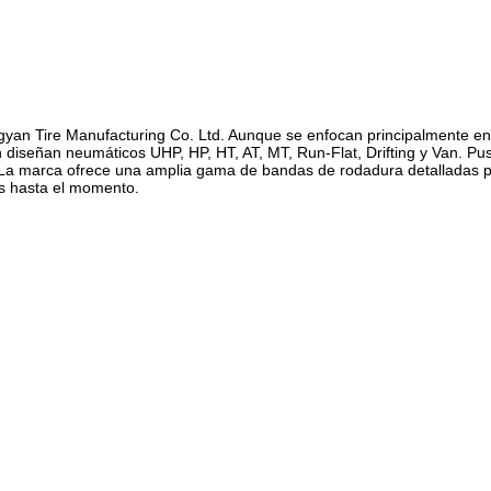
an Tire Manufacturing Co. Ltd. Aunque se enfocan principalmente en la
iseñan neumáticos UHP, HP, HT, AT, MT, Run-Flat, Drifting y Van. Pus
 La marca ofrece una amplia gama de bandas de rodadura detalladas pa
es hasta el momento.