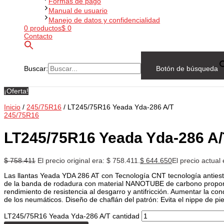
Formas de pago
Manual de usuario
Manejo de datos y confidencialidad
0 productos
$ 0
Contacto
Buscar:
Botón de búsqueda
¡Oferta!
Inicio
/
245/75R16
/ LT245/75R16 Yeada Yda-286 A/T
245/75R16
LT245/75R16 Yeada Yda-286 A/
$
758.411
El precio original era: $ 758.411.
$
644.650
El precio actual
Las llantas Yeada YDA 286 AT con Tecnología CNT tecnología antiest
de la banda de rodadura con material NANOTUBE de carbono propor
rendimiento de resistencia al desgarro y antifricción. Aumentar la con
de los neumáticos. Diseño de chaflán del patrón: Evita el nippe de pi
LT245/75R16 Yeada Yda-286 A/T cantidad