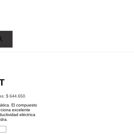
T
 es: $ 644.650.
ática. El compuesto
ciona excelente
ductividad eléctrica
edra.