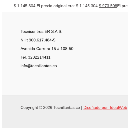
$
1.145.304
El precio original era: $ 1.145.304.
$
973.508
El pre
Tecnicentros ER S.A.S.
N.i.t 900.617.484-5
Avenida Carrera 15 # 108-50
Tel. 3232214411
info@tecnillantas.co
Copyright © 2026 Tecnillantas.co |
Diseñado por IdealWeb