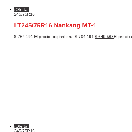
¡Oferta!
245/75R16
LT245/75R16 Nankang MT-1
$
764.191
El precio original era: $ 764.191.
$
649.563
El precio 
¡Oferta!
245/75R16