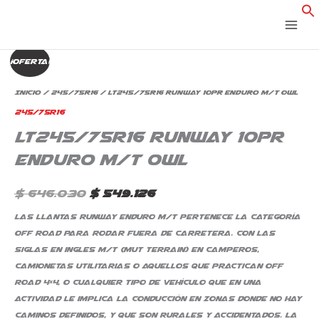
Ir
al
contenido
LT245/75R16
El
El
¡Oferta!
Runway
precio
precio
10Pr
Inicio
/
245/75R16
/ LT245/75R16 Runway 10Pr Enduro M/T Owl
Enduro
original
actual
245/75R16
M/T
LT245/75R16 Runway 10Pr
era:
es:
Owl
cantidad
Enduro M/T Owl
$ 646.030.
$ 549.126.
$
646.030
$
549.126
Las llantas Runway Enduro M/T pertenece la categoría
Off Road para rodar fuera de carretera. Con las
siglas en ingles M/T (mut terrain) en camperos,
camionetas utilitarias o aquellos que practican off
road 4×4, o cualquier tipo de vehículo que en una
actividad le implica la conducción en zonas donde no hay
caminos definidos, y que son rurales y accidentados. La