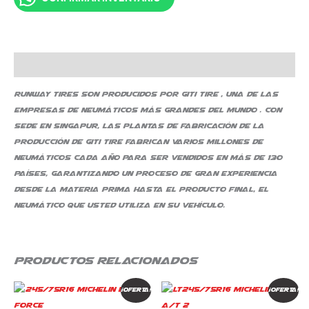
Descripción
Runway Tires son producidos por Giti Tire , una de las
empresas de neumáticos más grandes del mundo . Con
sede en Singapur, las plantas de fabricación de la
producción de Giti Tire fabrican varios millones de
neumáticos cada año para ser vendidos en más de 130
países, garantizando un proceso de gran experiencia
desde la materia prima hasta el producto final, el
neumático que usted utiliza en su vehículo.
Productos relacionados
El
El
El
El
¡Oferta!
¡Oferta!
precio
precio
precio
precio
original
actual
original
actual