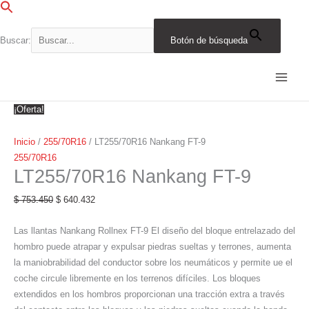
Ir
al
contenido
Buscar:
Botón de búsqueda
LT255/70R16
El
El
El
El
El
El
El
El
El
El
Nankang
precio
precio
precio
precio
precio
precio
precio
precio
precio
precio
FT-
original
original
original
original
original
actual
actual
actual
actual
actual
9
era:
era:
era:
era:
era:
es:
es:
es:
es:
es:
¡Oferta!
cantidad
$ 753.450.
$ 871.460.
$ 968.939.
$ 888.934.
$ 664.185.
$ 640.432.
$ 740.741.
$ 823.598.
$ 755.594.
$ 564.558.
Inicio
/
255/70R16
/ LT255/70R16 Nankang FT-9
255/70R16
LT255/70R16 Nankang FT-9
$
753.450
$
640.432
Las llantas Nankang Rollnex FT-9 El diseño del bloque entrelazado del
hombro puede atrapar y expulsar piedras sueltas y terrones, aumenta
la maniobrabilidad del conductor sobre los neumáticos y permite ue el
coche circule libremente en los terrenos difíciles. Los bloques
extendidos en los hombros proporcionan una tracción extra a través