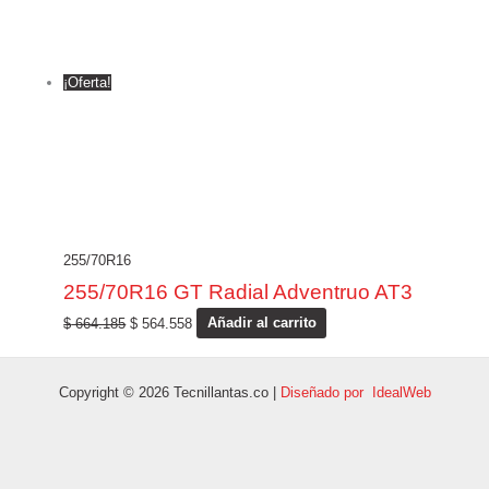
¡Oferta!
255/70R16
255/70R16 GT Radial Adventruo AT3
$
664.185
$
564.558
Añadir al carrito
Copyright © 2026 Tecnillantas.co |
Diseñado por IdealWeb