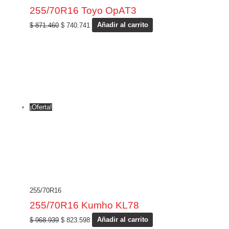
255/70R16 Toyo OpAT3
$
871.460
$
740.741
Añadir al carrito
¡Oferta!
255/70R16
255/70R16 Kumho KL78
$
968.939
$
823.598
Añadir al carrito