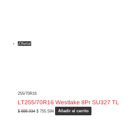
¡Oferta!
255/70R16
LT255/70R16 Westlake 8Pr SU327 TL
$
888.934
$
755.594
Añadir al carrito