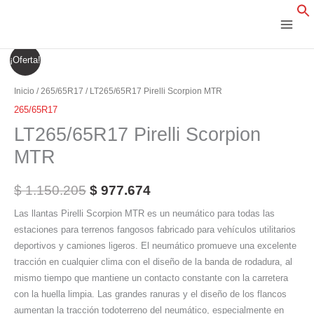
Ir
al
contenido
LT265/65R17
El
El
¡Oferta!
Pirelli
precio
precio
Scorpion
Inicio
/
265/65R17
/ LT265/65R17 Pirelli Scorpion MTR
MTR
original
actual
265/65R17
cantidad
LT265/65R17 Pirelli Scorpion
era:
es:
MTR
$ 1.150.205.
$ 977.674.
$
1.150.205
$
977.674
Las llantas Pirelli Scorpion MTR es un neumático para todas las
estaciones para terrenos fangosos fabricado para vehículos utilitarios
deportivos y camiones ligeros. El neumático promueve una excelente
tracción en cualquier clima con el diseño de la banda de rodadura, al
mismo tiempo que mantiene un contacto constante con la carretera
con la huella limpia. Las grandes ranuras y el diseño de los flancos
aumentan la tracción todoterreno del neumático, especialmente en