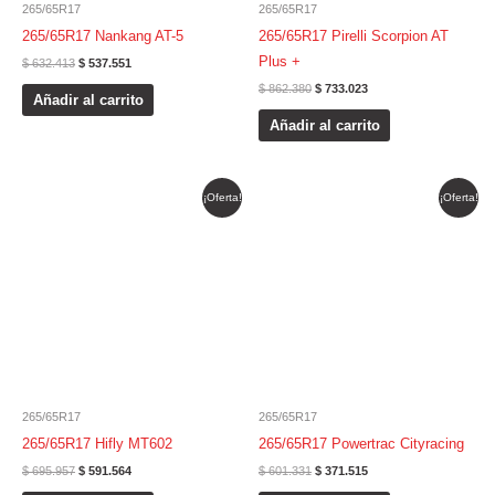
265/65R17
265/65R17
265/65R17 Nankang AT-5
265/65R17 Pirelli Scorpion AT
Plus +
$
632.413
$
537.551
$
862.380
$
733.023
Añadir al carrito
Añadir al carrito
El
El
El
El
¡Oferta!
¡Oferta!
precio
precio
precio
precio
original
actual
original
actual
era:
es:
era:
es:
$ 695.957.
$ 591.564.
$ 601.331.
$ 371.515.
265/65R17
265/65R17
265/65R17 Hifly MT602
265/65R17 Powertrac Cityracing
$
695.957
$
591.564
$
601.331
$
371.515