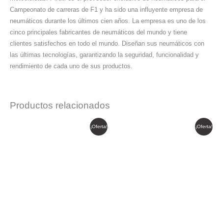
Campeonato de carreras de F1 y ha sido una influyente empresa de
neumáticos durante los últimos cien años. La empresa es uno de los
cinco principales fabricantes de neumáticos del mundo y tiene
clientes satisfechos en todo el mundo. Diseñan sus neumáticos con
las últimas tecnologías, garantizando la seguridad, funcionalidad y
rendimiento de cada uno de sus productos.
Productos relacionados
El
El
El
El
¡Oferta!
¡Oferta!
precio
precio
precio
precio
original
actual
original
actual
era:
es:
era:
es:
$ 632.413.
$ 537.551.
$ 862.380.
$ 733.023.