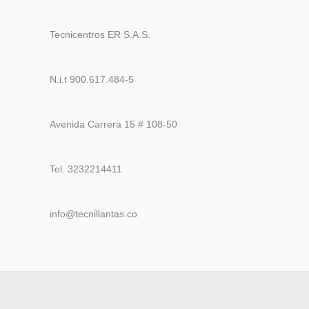
Tecnicentros ER S.A.S.
N.i.t 900.617.484-5
Avenida Carrera 15 # 108-50
Tel. 3232214411
info@tecnillantas.co