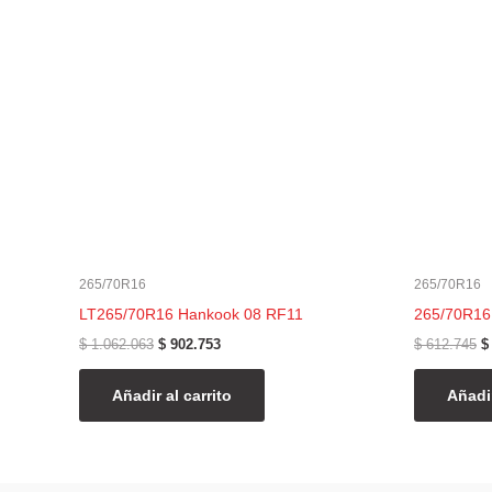
era:
es:
e
$ 1.062.063.
$ 902.753.
$
265/70R16
265/70R16
LT265/70R16 Hankook 08 RF11
265/70R16
$
1.062.063
$
902.753
$
612.745
$
Añadir al carrito
Añadir