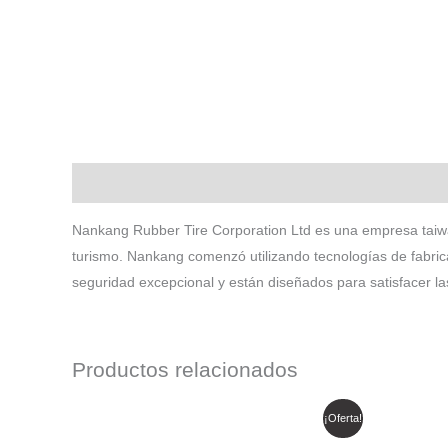
Descripción
Nankang Rubber Tire Corporation Ltd es una empresa taiw
turismo. Nankang comenzó utilizando tecnologías de fabri
seguridad excepcional y están diseñados para satisfacer la
Productos relacionados
El
El
E
¡Oferta!
precio
precio
p
original
actual
o