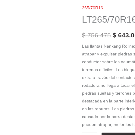
El
Nankang
265/70R16
precio
FT-
LT265/70R16
9
origina
cantidad
era:
$
756.475
$
643.0
$ 756.4
Las llantas Nankang Rollne
atrapar y expulsar piedras 
conductor sobre los neumáti
terrenos difíciles. Los blo
extra a través del contacto
rodadura no llega a tocar 
piedras sueltas y terrones
destacada en la parte infer
en las ranuras. Las piedras
causada por la barra desta
pueden atrapar, moler los te