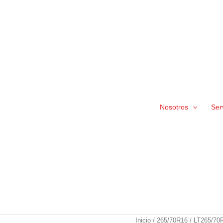
Nosotros
Ser
LT265/70R16
Inicio
/
265/70R16
/ LT265/70