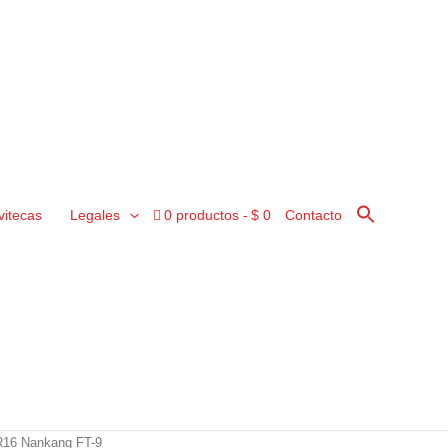
vitecas
Legales
0 productos
$ 0
Contacto
R16 Nankang FT-9