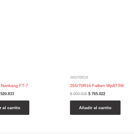
ra:
es:
era:
es:
 612.745.
$ 520.833.
$ 900.026.
$ 765.022.
265/70R16
 Nankang FT-7
265/70R16 Falken WpAT3W
520.833
$
900.026
$
765.022
 al carrito
Añadir al carrito