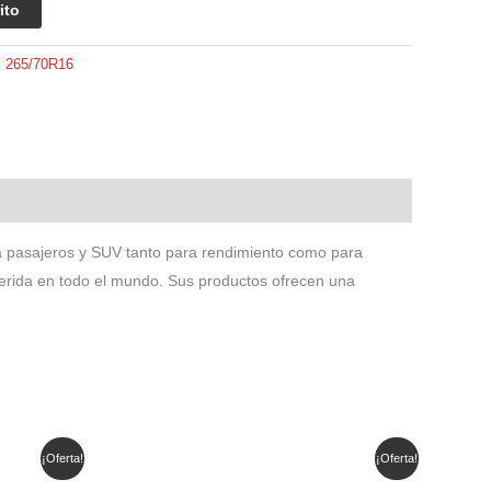
ito
:
265/70R16
a pasajeros y SUV tanto para rendimiento como para
uerida en todo el mundo. Sus productos ofrecen una
El
El
¡Oferta!
¡Oferta!
precio
precio
original
actual