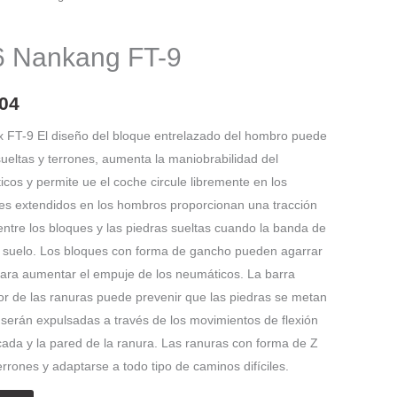
El
precio
 Nankang FT-9
l
actual
es:
04
75.
$ 643.004.
x FT-9 El diseño del bloque entrelazado del hombro puede
sueltas y terrones, aumenta la maniobrabilidad del
cos y permite ue el coche circule libremente en los
ques extendidos en los hombros proporcionan una tracción
 entre los bloques y las piedras sueltas cuando la banda de
el suelo. Los bloques con forma de gancho pueden agarrar
 para aumentar el empuje de los neumáticos. La barra
ior de las ranuras puede prevenir que las piedras se metan
 serán expulsadas a través de los movimientos de flexión
cada y la pared de la ranura. Las ranuras con forma de Z
rrones y adaptarse a todo tipo de caminos difíciles.