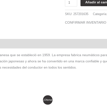
Añadir al carr
SKU:
257201635
Categoría
CONFIRMAR INVENTARIO
anesa que se estableció en 1959. La empresa fabrica neumáticos par
cación japonesas y ahora se ha convertido en una marca confiable y q
s necesidades del conductor en todos los sentidos.
l
El
El
El
¡Oferta!
recio
precio
precio
precio
riginal
actual
original
actual