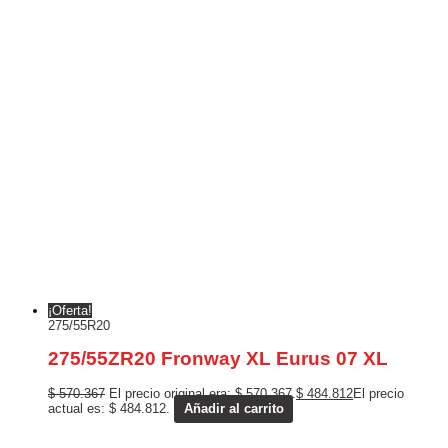
¡Oferta!
275/55R20
275/55ZR20 Fronway XL Eurus 07 XL
$
570.367
El precio original era: $ 570.367.
$
484.812
El precio
actual es: $ 484.812.
Añadir al carrito