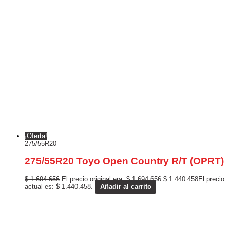
¡Oferta!
275/55R20
275/55R20 Toyo Open Country R/T (OPRT)
$
1.694.656
El precio original era: $ 1.694.656.
$
1.440.458
El precio
actual es: $ 1.440.458.
Añadir al carrito