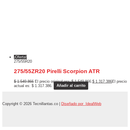
¡Oferta!
275/55R20
275/55ZR20 Pirelli Scorpion ATR
$
1.549.866
El precio original era: $ 1.549.866.
$
1.317.386
El precio
actual es: $ 1.317.386.
Añadir al carrito
Copyright © 2026 Tecnillantas.co |
Diseñado por IdealWeb