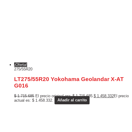
¡Oferta!
275/55R20
LT275/55R20 Yokohama Geolandar X-AT
G016
$
1.715.685
El precio original era: $ 1.715.685.
$
1.458.332
El precio
actual es: $ 1.458.332.
Añadir al carrito