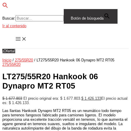
Buscar:
Botón de búsqueda
Ir al contenido
¡Oferta!
Inicio
/
275/55R20
/ LT275/55R20 Hankook 06 Dynapro MT2 RT05
275/55R20
LT275/55R20 Hankook 06
Dynapro MT2 RT05
$
1.677.803
El precio original era: $ 1.677.803.
$
1.426.133
El precio actual
es: $ 1.426.133.
Las llantas Hankook Dynapro MT2 RT05 es un neumático todo tiempo
para terrenos fangosos fabricado para camiones ligeros. El modelo
proporciona una excelente tracción versátil en terrenos, lo que aumenta el
agarre general en terrenos suaves, sueltos e irregulares del modelo. La
naturaleza autolimpiante del dibujo de la banda de rodadura evita la