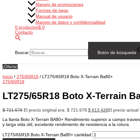
Manejo de promociones
Formas de pago
Manual de usuario
Manejo de datos y confidencialidad
0 productos
$ 0
Contacto
Buscar:
Botón de búsqueda
¡Oferta!
Inicio
/
275/65R18
/ LT275/65R18 Boto X-Terrain Ba80+
275/65R18
LT275/65R18 Boto X-Terrain B
$
721.678
El precio original era: $ 721.678.
$
613.426
El precio actual
La llanta Boto X-Terrain BA80+ Rendimiento superior a campo traviesa
y larga vida útil, excelente rendimiento de resistencia a la rotura.
LT275/65R18 Boto X-Terrain Ba80+ cantidad