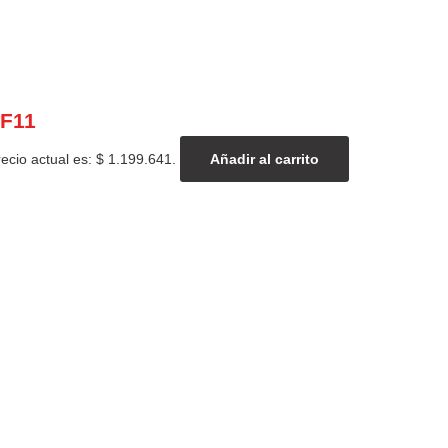
RF11
recio actual es: $ 1.199.641.
Añadir al carrito