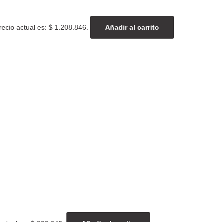
recio actual es: $ 1.208.846.
Añadir al carrito