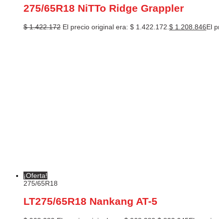
275/65R18 NiTTo Ridge Grappler
$
1.422.172
El precio original era: $ 1.422.172.
$
1.208.846
El p
¡Oferta!
275/65R18
LT275/65R18 Nankang AT-5