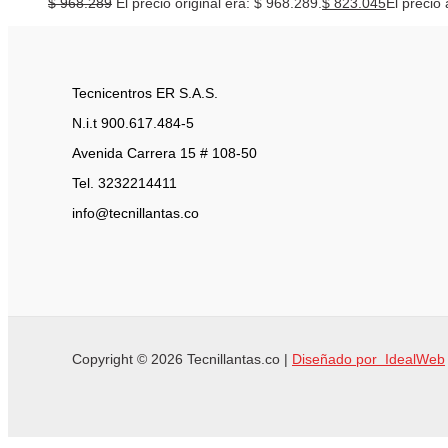
$
968.289
El precio original era: $ 968.289.
$
823.045
El precio 
Tecnicentros ER S.A.S.
N.i.t 900.617.484-5
Avenida Carrera 15 # 108-50
Tel. 3232214411
info@tecnillantas.co
Copyright © 2026 Tecnillantas.co |
Diseñado por IdealWeb