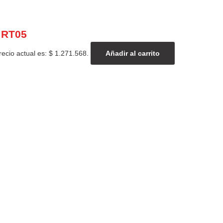
 RT05
recio actual es: $ 1.271.568.
Añadir al carrito