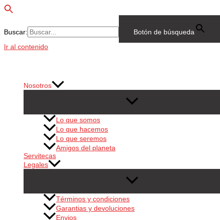
Buscar:
Botón de búsqueda
Ir al contenido
Nosotros
Lo que somos
Lo que hacemos
Lo que seremos
Amigos del planeta
Servitecas
Legales
Términos y condiciones
Garantias y devoluciones
Envios