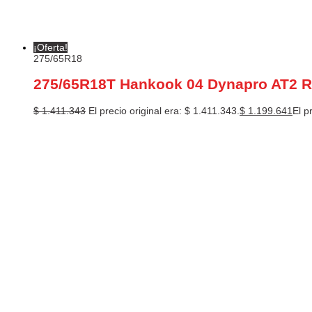
¡Oferta!
275/65R18
275/65R18T Hankook 04 Dynapro AT2 
$
1.411.343
El precio original era: $ 1.411.343.
$
1.199.641
El p