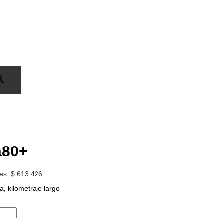
a80+
 es: $ 613.426.
, kilometraje largo