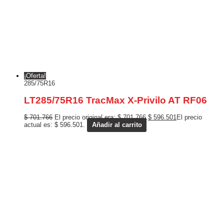
¡Oferta!
285/75R16
LT285/75R16 TracMax X-Privilo AT RF06
$
701.766
El precio original era: $ 701.766.
$
596.501
El precio
actual es: $ 596.501.
Añadir al carrito