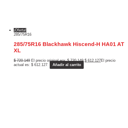
¡Oferta!
285/75R16
285/75R16 Blackhawk Hiscend-H HA01 AT
XL
$
720.149
El precio original era: $ 720.149.
$
612.127
El precio
actual es: $ 612.127.
Añadir al carrito