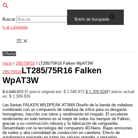
Buscar:
Botón de búsqueda
Ir al contenido
¡Oferta!
Inicio
/
285/75R16
/ LT285/75R16 Falken WpAT3W
LT285/75R16 Falken
285/75R16
WpAT3W
$
1.540.972
El precio original era: $ 1.540.972.
$
1.309.826
El precio actual
es: $ 1.309.826.
Las llantas FALKEN WILDPEAK AT3WA Diseño de la banda de rodadura
combinado con un compuesto de rodadura de sílice para un desgaste
homogéneo, tracción con nieve y rendimiento en mojado. El excelente
rendimiento en todo terreno es el mejor de todos los tiempos de Falken,
gracias a su construcción robusta y la fabricación de vanguardia.
Desarrollado con la tecnología del compuesto 4D-Nano. Bajas emisiones
de ruidos y alta comodidad de conducción en carretera. Efecto de
autolimpieza mejorado en todas las ranuras grandes y pequeñas.