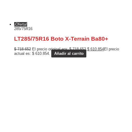
¡Oferta!
285/75R16
LT285/75R16 Boto X-Terrain Ba80+
$
718.652
El precio original era: $ 718.652.
$
610.854
El precio
actual es: $ 610.854.
Añadir al carrito