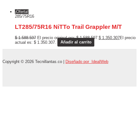
¡Oferta!
285/75R16
LT285/75R16 NiTTo Trail Grappler M/T
$
1.588.597
El precio original era: $ 1.588.597.
$
1.350.307
El precio
actual es: $ 1.350.307.
Añadir al carrito
Copyright © 2026 Tecnillantas.co |
Diseñado por IdealWeb