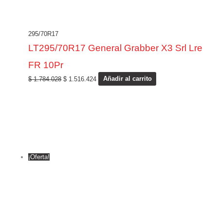
295/70R17
LT295/70R17 General Grabber X3 Srl Lre
FR 10Pr
$
1.784.028
$
1.516.424
Añadir al carrito
¡Oferta!