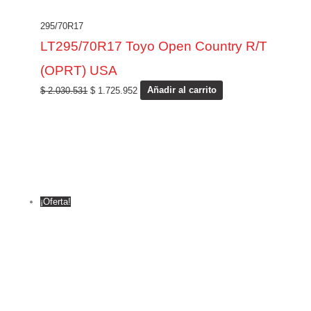
295/70R17
LT295/70R17 Toyo Open Country R/T
(OPRT) USA
$
2.030.531
$
1.725.952
Añadir al carrito
¡Oferta!