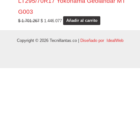
LT295/70R17 Yokohama Geolandar MT
G003
$
1.701.267
$
1.446.077
Añadir al carrito
Copyright © 2026 Tecnillantas.co |
Diseñado por IdealWeb