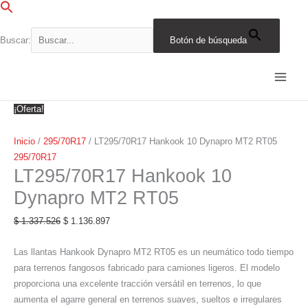
Ir
al
contenido
Buscar:
Botón de búsqueda
LT295/70R17
El
El
El
El
El
El
El
El
El
El
Hankook
precio
precio
precio
precio
precio
precio
precio
precio
precio
precio
10
original
original
original
original
original
actual
actual
actual
actual
actual
Dynapro
era:
era:
era:
era:
era:
es:
es:
es:
es:
es:
¡Oferta!
MT2
$ 1.337.526.
$ 2.118.282.
$ 1.784.028.
$ 2.030.531.
$ 1.701.267.
$ 1.136.897.
$ 1.800.540.
$ 1.516.424.
$ 1.725.952.
$ 1.446.077.
RT05
Inicio
/
295/70R17
/ LT295/70R17 Hankook 10 Dynapro MT2 RT05
cantidad
295/70R17
LT295/70R17 Hankook 10
Dynapro MT2 RT05
$
1.337.526
$
1.136.897
Las llantas Hankook Dynapro MT2 RT05 es un neumático todo tiempo
para terrenos fangosos fabricado para camiones ligeros. El modelo
proporciona una excelente tracción versátil en terrenos, lo que
aumenta el agarre general en terrenos suaves, sueltos e irregulares