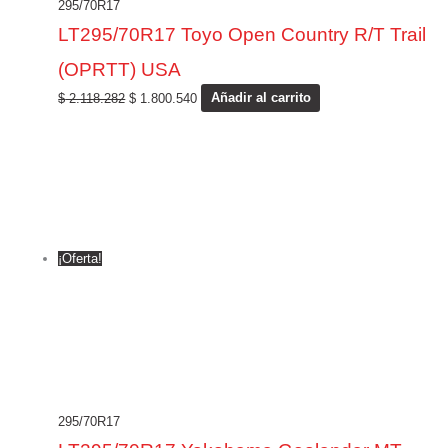
295/70R17
LT295/70R17 Toyo Open Country R/T Trail
(OPRTT) USA
$
2.118.282
$
1.800.540
Añadir al carrito
¡Oferta!
295/70R17