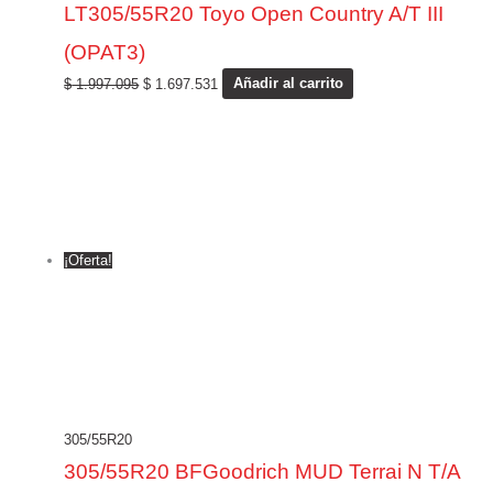
LT305/55R20 Toyo Open Country A/T III
(OPAT3)
$
1.997.095
$
1.697.531
Añadir al carrito
¡Oferta!
305/55R20
305/55R20 BFGoodrich MUD Terrai N T/A