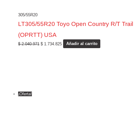
305/55R20
LT305/55R20 Toyo Open Country R/T Trail
(OPRTT) USA
$
2.040.971
$
1.734.825
Añadir al carrito
¡Oferta!