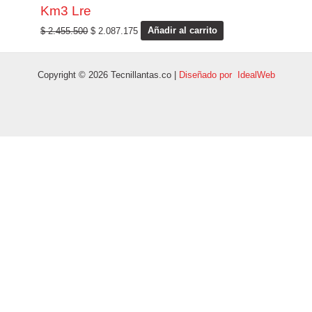
Km3 Lre
$
2.455.500
$
2.087.175
Añadir al carrito
Copyright © 2026 Tecnillantas.co |
Diseñado por IdealWeb