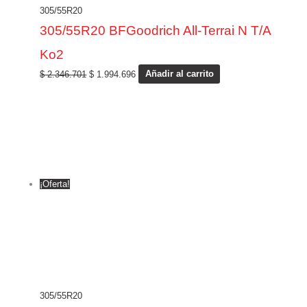
305/55R20
305/55R20 BFGoodrich All-Terrai N T/A
Ko2
$
2.346.701
$
1.994.696
Añadir al carrito
¡Oferta!
305/55R20