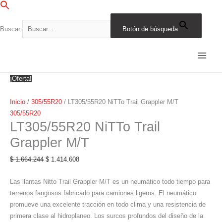
Ir
al
contenido
Buscar:
Botón de búsqueda
LT305/55R20
El
El
El
El
El
El
El
El
El
El
NiTTo
precio
precio
precio
precio
precio
precio
precio
precio
precio
precio
Trail
original
original
original
original
original
actual
actual
actual
actual
actual
Grappler
era:
era:
era:
era:
era:
es:
es:
es:
es:
es:
¡Oferta!
M/T
$ 1.664.244.
$ 2.040.971.
$ 2.346.701.
$ 1.997.095.
$ 2.455.500.
$ 1.414.608.
$ 1.734.825.
$ 1.994.696.
$ 1.697.531.
$ 2.087.175.
cantidad
Inicio
/
305/55R20
/ LT305/55R20 NiTTo Trail Grappler M/T
305/55R20
LT305/55R20 NiTTo Trail
Grappler M/T
$
1.664.244
$
1.414.608
Las llantas Nitto Trail Grappler M/T es un neumático todo tiempo para
terrenos fangosos fabricado para camiones ligeros. El neumático
promueve una excelente tracción en todo clima y una resistencia de
primera clase al hidroplaneo. Los surcos profundos del diseño de la