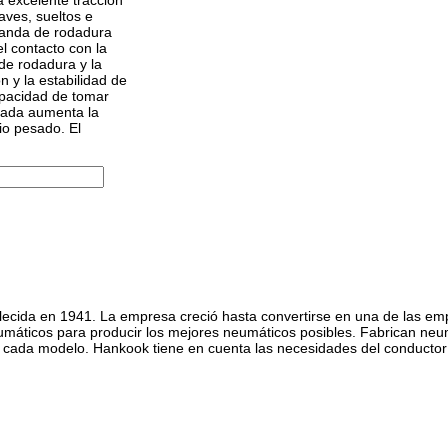
aves, sueltos e
 banda de rodadura
el contacto con la
 de rodadura y la
 y la estabilidad de
apacidad de tomar
rzada aumenta la
io pesado. El
ecida en 1941. La empresa creció hasta convertirse en una de las e
umáticos para producir los mejores neumáticos posibles. Fabrican neu
e cada modelo. Hankook tiene en cuenta las necesidades del conductor c