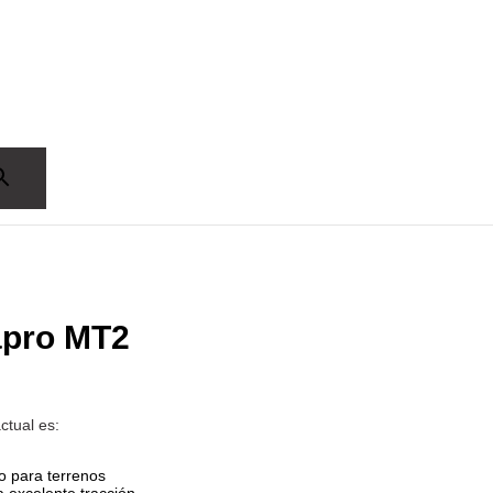
apro MT2
ctual es:
 para terrenos
 excelente tracción