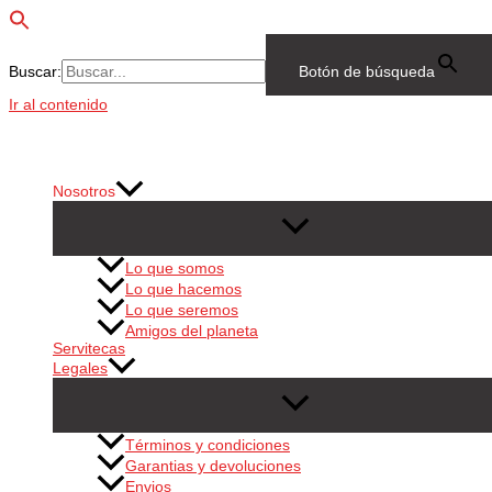
Buscar:
Botón de búsqueda
Ir al contenido
Nosotros
Lo que somos
Lo que hacemos
Lo que seremos
Amigos del planeta
Servitecas
Legales
Términos y condiciones
Garantias y devoluciones
Envios