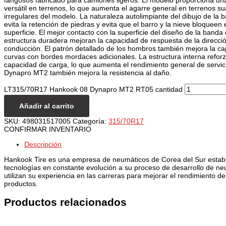
versátil en terrenos, lo que aumenta el agarre general en terrenos su
irregulares del modelo. La naturaleza autolimpiante del dibujo de la
evita la retención de piedras y evita que el barro y la nieve bloqueen 
superficie. El mejor contacto con la superficie del diseño de la banda
estructura duradera mejoran la capacidad de respuesta de la dirección
conducción. El patrón detallado de los hombros también mejora la c
curvas con bordes mordaces adicionales. La estructura interna refo
capacidad de carga, lo que aumenta el rendimiento general de servic
Dynapro MT2 también mejora la resistencia al daño.
LT315/70R17 Hankook 08 Dynapro MT2 RT05 cantidad
Añadir al carrito
SKU:
498031517005
Categoría:
315/70R17
CONFIRMAR INVENTARIO
Descripción
Hankook Tire es una empresa de neumáticos de Corea del Sur establ
tecnologías en constante evolución a su proceso de desarrollo de ne
utilizan su experiencia en las carreras para mejorar el rendimiento d
productos.
Productos relacionados