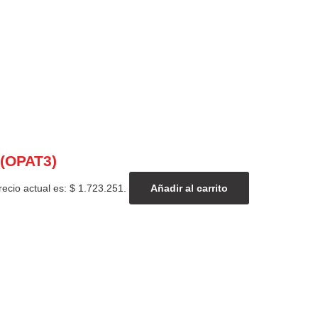
 (OPAT3)
recio actual es: $ 1.723.251.
Añadir al carrito