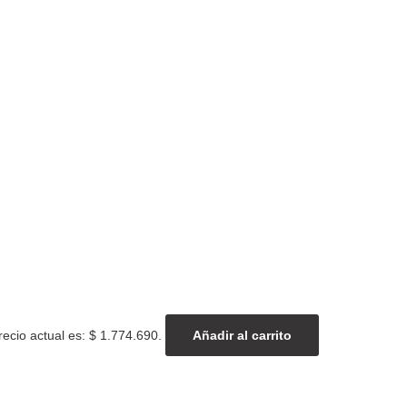
recio actual es: $ 1.774.690.
Añadir al carrito