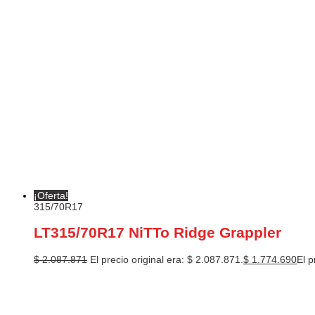
¡Oferta!
315/70R17
LT315/70R17 NiTTo Ridge Grappler
$
2.087.871
El precio original era: $ 2.087.871.
$
1.774.690
El p