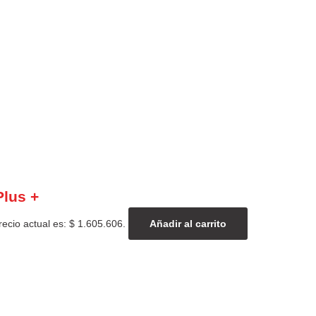
Plus +
recio actual es: $ 1.605.606.
Añadir al carrito