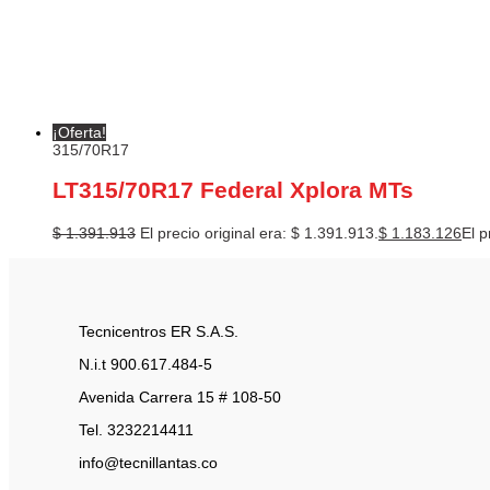
¡Oferta!
315/70R17
LT315/70R17 Federal Xplora MTs
$
1.391.913
El precio original era: $ 1.391.913.
$
1.183.126
El p
Tecnicentros ER S.A.S.
N.i.t 900.617.484-5
Avenida Carrera 15 # 108-50
Tel. 3232214411
info@tecnillantas.co