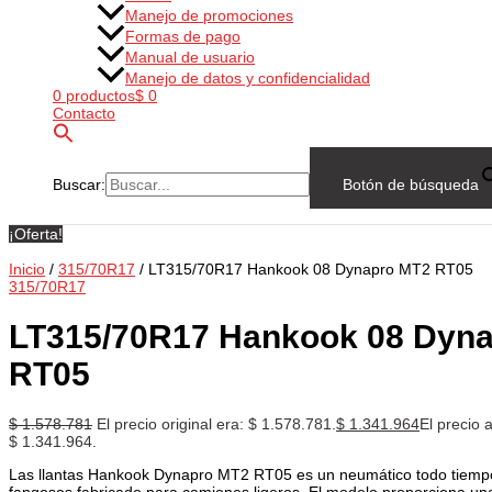
Manejo de promociones
Formas de pago
Manual de usuario
Manejo de datos y confidencialidad
0 productos
$ 0
Contacto
Buscar:
Botón de búsqueda
¡Oferta!
Inicio
/
315/70R17
/ LT315/70R17 Hankook 08 Dynapro MT2 RT05
315/70R17
LT315/70R17 Hankook 08 Dyn
RT05
$
1.578.781
El precio original era: $ 1.578.781.
$
1.341.964
El precio a
$ 1.341.964.
Las llantas Hankook Dynapro MT2 RT05 es un neumático todo tiempo
fangosos fabricado para camiones ligeros. El modelo proporciona una