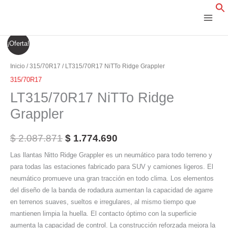
Ir
al
contenido
LT315/70R17
El
El
¡Oferta!
NiTTo
precio
precio
Ridge
Inicio
/
315/70R17
/ LT315/70R17 NiTTo Ridge Grappler
Grappler
original
actual
315/70R17
cantidad
LT315/70R17 NiTTo Ridge
era:
es:
Grappler
$ 2.087.871.
$ 1.774.690.
$
2.087.871
$
1.774.690
Las llantas Nitto Ridge Grappler es un neumático para todo terreno y
para todas las estaciones fabricado para SUV y camiones ligeros. El
neumático promueve una gran tracción en todo clima. Los elementos
del diseño de la banda de rodadura aumentan la capacidad de agarre
en terrenos suaves, sueltos e irregulares, al mismo tiempo que
mantienen limpia la huella. El contacto óptimo con la superficie
aumenta la capacidad de control. La construcción reforzada mejora la