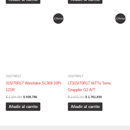
El
El
El
El
¡Oferta!
¡Oferta!
precio
precio
precio
precio
original
actual
original
actual
era:
es:
era:
es:
$ 1.104.454.
$ 938.786.
$ 2.072.741.
$ 1.761.830.
315/70R17
315/70R17
315/70R17 Westlake SL369 10Pr
LT315/70R17 NiTTo Terra
121R
Grappler G2 A/T
$
1.104.454
$
938.786
$
2.072.741
$
1.761.830
Añadir al carrito
Añadir al carrito