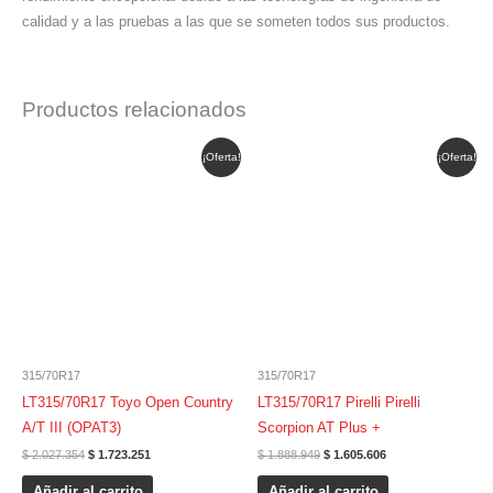
calidad y a las pruebas a las que se someten todos sus productos.
Productos relacionados
El
El
El
El
¡Oferta!
¡Oferta!
precio
precio
precio
precio
original
actual
original
actual
era:
es:
era:
es:
$ 2.027.354.
$ 1.723.251.
$ 1.888.949.
$ 1.605.606.
315/70R17
315/70R17
LT315/70R17 Toyo Open Country
LT315/70R17 Pirelli Pirelli
A/T III (OPAT3)
Scorpion AT Plus +
$
2.027.354
$
1.723.251
$
1.888.949
$
1.605.606
Añadir al carrito
Añadir al carrito