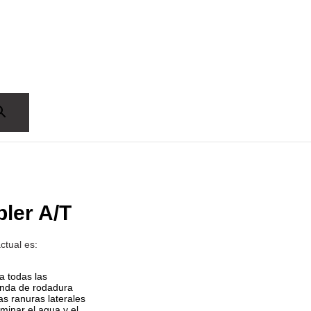
ler A/T
ctual es:
a todas las
anda de rodadura
as ranuras laterales
minar el agua y el