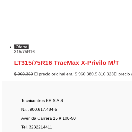
¡Oferta!
315/75R16
LT315/75R16 TracMax X-Privilo M/T
$
960.380
El precio original era: $ 960.380.
$
816.323
El precio 
Tecnicentros ER S.A.S.
N.i.t 900.617.484-5
Avenida Carrera 15 # 108-50
Tel. 3232214411