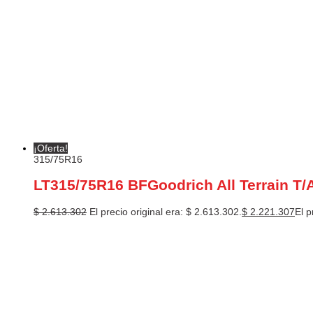
¡Oferta!
315/75R16
LT315/75R16 BFGoodrich All Terrain T/
$
2.613.302
El precio original era: $ 2.613.302.
$
2.221.307
El p