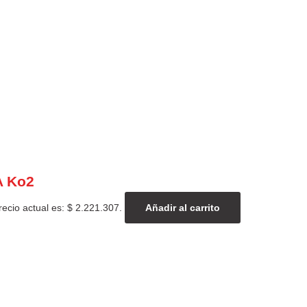
A Ko2
recio actual es: $ 2.221.307.
Añadir al carrito