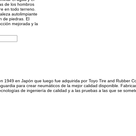
as de los hombros
e en todo terreno.
raleza autolimpiante
n de piedras. El
ucción mejorada y la
en 1949 en Japón que luego fue adquirida por Toyo Tire and Rubber Co
uardia para crear neumáticos de la mejor calidad disponible. Fabrica
ecnologías de ingeniería de calidad y a las pruebas a las que se some