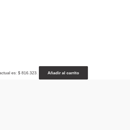
actual es: $ 816.323.
Añadir al carrito