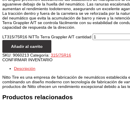
aguanieve debajo de la huella del neumático. Las ranuras escalonad
aumentan el rendimiento todoterreno, asegurando un excelente agarr
La tracción dentro y fuera de la carretera se ve reforzada por la natu
del neumático que evita la acumulación de barro y nieve y la retenció
Terra Grappler A/T se controla fácilmente con su estabilidad de cond
capacidad de respuesta de la dirección.
LT315/75R16 NiTTo Terra Grappler A/T cantidad
Añadir al carrito
SKU:
9060213
Categoría:
315/75R16
CONFIRMAR INVENTARIO
Descripción
Nitto Tire es una empresa de fabricación de neumáticos establecida 
combinando un diseño moderno con tecnología de fabricación de vang
productos de Nitto ofrecen un rendimiento excepcional debido a las t
Productos relacionados