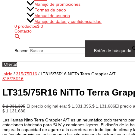
Manejo de promociones
Formas de pago
Manual de usuario
Manejo de datos y confidencialidad
0 productos
$ 0
Contacto
Buscar:
Botón de búsqueda
¡Oferta!
Inicio
/
315/75R16
/ LT315/75R16 NiTTo Terra Grappler A/T
315/75R16
LT315/75R16 NiTTo Terra Grapp
$
1.331.395
El precio original era: $ 1.331.395.
$
1.131.686
El precio a
$ 1.131.686.
Las llantas Nitto Terra Grappler A/T es un neumático todo terreno par
estaciones fabricado para SUV y camiones ligeros. El diseño de la b
mejora la capacidad de agarre a la carretera en todo tipo de clima y l
en ángulo previenen activamente las situaciones de hidroplaneo al eli