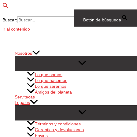
Buscar:
Botón de búsqueda
Ir al contenido
Nosotros
Lo que somos
Lo que hacemos
Lo que seremos
Amigos del planeta
Servitecas
Legales
Términos y condiciones
Garantias y devoluciones
Envios