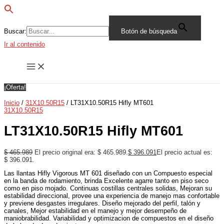
Buscar:
Botón de búsqueda
Ir al contenido
¡Oferta!
Inicio
/
31X10.50R15
/ LT31X10.50R15 Hifly MT601
31X10.50R15
LT31X10.50R15 Hifly MT601
$
465.989
El precio original era: $ 465.989.
$
396.091
El precio actual es:
$ 396.091.
Las llantas Hifly Vigorous MT 601 diseñado con un Compuesto especial
en la banda de rodamiento, brinda Excelente agarre tanto en piso seco
como en piso mojado. Continuas costillas centrales solidas, Mejoran su
estabilidad direccional, provee una experiencia de manejo mas confortable
y previene desgastes irregulares. Diseño mejorado del perfil, talón y
canales, Mejor estabilidad en el manejo y mejor desempeño de
maniobrabilidad. Variabilidad y optimizacion de compuestos en el diseño