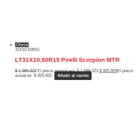
¡Oferta!
31X10.50R15
LT31X10.50R15 Pirelli Scorpion MTR
$
1.089.323
El precio original era: $ 1.089.323.
$
925.925
El precio
actual es: $ 925.925.
Añadir al carrito