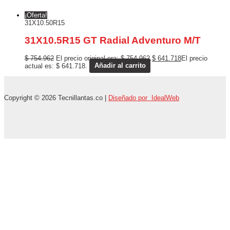
¡Oferta!
31X10.50R15
31X10.5R15 GT Radial Adventuro M/T
$
754.962
El precio original era: $ 754.962.
$
641.718
El precio
actual es: $ 641.718.
Añadir al carrito
Copyright © 2026 Tecnillantas.co |
Diseñado por IdealWeb