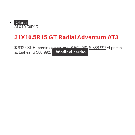
¡Oferta!
31X10.50R15
31X10.5R15 GT Radial Adventuro AT3
$
692.931
El precio original era: $ 692.931.
$
588.992
El precio
actual es: $ 588.992.
Añadir al carrito