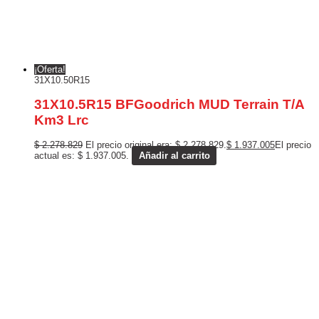
¡Oferta!
31X10.50R15
31X10.5R15 BFGoodrich MUD Terrain T/A
Km3 Lrc
$
2.278.829
El precio original era: $ 2.278.829.
$
1.937.005
El precio
actual es: $ 1.937.005.
Añadir al carrito