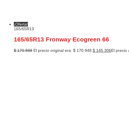
¡Oferta!
165/65R13
165/65R13 Fronway Ecogreen 66
$
170.948
El precio original era: $ 170.948.
$
145.306
El precio 