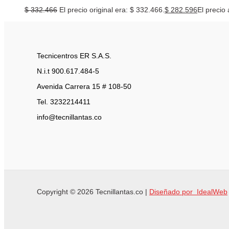
$
332.466
El precio original era: $ 332.466.
$
282.596
El precio 
Tecnicentros ER S.A.S.
N.i.t 900.617.484-5
Avenida Carrera 15 # 108-50
Tel. 3232214411
info@tecnillantas.co
Copyright © 2026 Tecnillantas.co |
Diseñado por IdealWeb