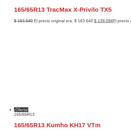
165/65R13 TracMax X-Privilo TX5
$
163.640
El precio original era: $ 163.640.
$
139.094
El precio 
¡Oferta!
165/65R13
165/65R13 Kumho KH17 VTm