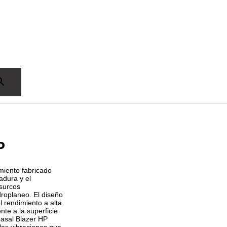
P
miento fabricado
adura y el
 surcos
droplaneo. El diseño
l rendimiento a alta
te a la superficie
pasal Blazer HP
las vibraciones que