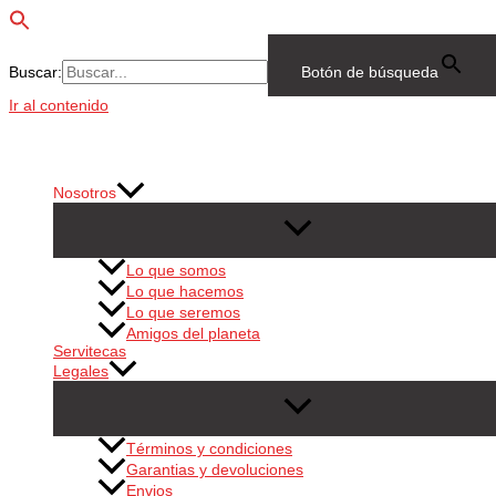
Buscar:
Botón de búsqueda
Ir al contenido
Nosotros
Lo que somos
Lo que hacemos
Lo que seremos
Amigos del planeta
Servitecas
Legales
Términos y condiciones
Garantias y devoluciones
Envios