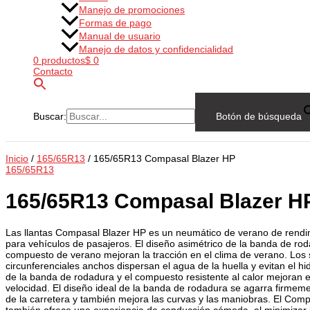
Manejo de promociones
Formas de pago
Manual de usuario
Manejo de datos y confidencialidad
0 productos
$ 0
Contacto
Buscar:
Botón de búsqueda
Inicio
/
165/65R13
/ 165/65R13 Compasal Blazer HP
165/65R13
165/65R13 Compasal Blazer H
Las llantas Compasal Blazer HP es un neumático de verano de rendi
para vehículos de pasajeros. El diseño asimétrico de la banda de rod
compuesto de verano mejoran la tracción en el clima de verano. Los
circunferenciales anchos dispersan el agua de la huella y evitan el hi
de la banda de rodadura y el compuesto resistente al calor mejoran e
velocidad. El diseño ideal de la banda de rodadura se agarra firmemen
de la carretera y también mejora las curvas y las maniobras. El Com
también ofrece una experiencia de conducción cómoda, al minimizar 