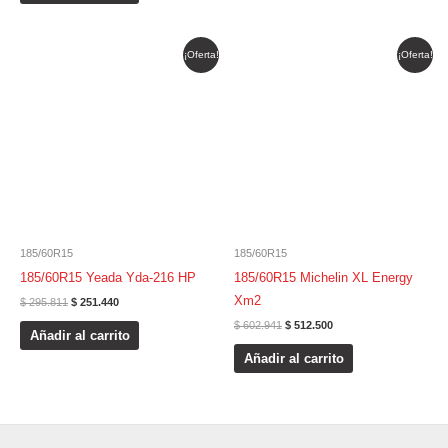
El
El
El
El
¡Oferta!
¡Oferta!
precio
precio
precio
precio
original
actual
original
actual
era:
es:
era:
es:
$ 295.811.
$ 251.440.
$ 602.941.
$ 512.500.
185/60R15
185/60R15
185/60R15 Yeada Yda-216 HP
185/60R15 Michelin XL Energy
Xm2
$
295.811
$
251.440
$
602.941
$
512.500
Añadir al carrito
Añadir al carrito