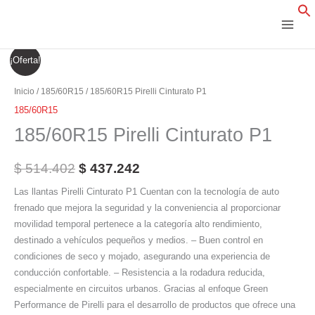
Ir
al
contenido
185/60R15
El
El
¡Oferta!
Pirelli
precio
precio
Cinturato
Inicio
/
185/60R15
/ 185/60R15 Pirelli Cinturato P1
P1
original
actual
185/60R15
cantidad
185/60R15 Pirelli Cinturato P1
era:
es:
$ 514.402.
$ 437.242.
$
514.402
$
437.242
Las llantas Pirelli Cinturato P1 Cuentan con la tecnología de auto
frenado que mejora la seguridad y la conveniencia al proporcionar
movilidad temporal pertenece a la categoría alto rendimiento,
destinado a vehículos pequeños y medios. – Buen control en
condiciones de seco y mojado, asegurando una experiencia de
conducción confortable. – Resistencia a la rodadura reducida,
especialmente en circuitos urbanos. Gracias al enfoque Green
Performance de Pirelli para el desarrollo de productos que ofrece una