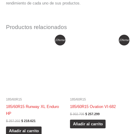
rendimiento de cada uno de sus productos.
Productos relacionados
El
El
El
El
¡Oferta!
¡Oferta!
precio
precio
precio
precio
original
actual
original
actual
era:
es:
era:
es:
$ 257.202.
$ 218.621.
$ 302.705.
$ 257.299.
185/60R15
185/60R15
185/60R15 Runway XL Enduro
185/60R15 Ovation VI-682
HP
$
302.705
$
257.299
$
257.202
$
218.621
Añadir al carrito
Añadir al carrito