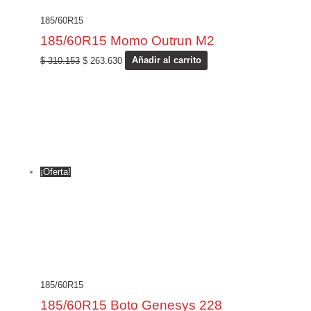
185/60R15
185/60R15 Momo Outrun M2
$
310.153
$
263.630
Añadir al carrito
¡Oferta!
185/60R15
185/60R15 Boto Genesys 228