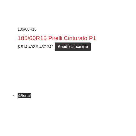
185/60R15
185/60R15 Pirelli Cinturato P1
$
514.402
$
437.242
Añadir al carrito
¡Oferta!