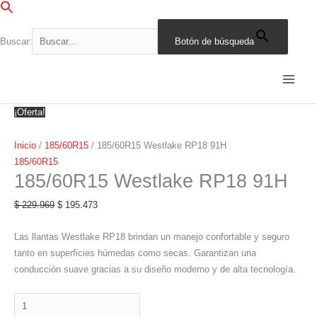
Ir
al
contenido
Buscar:
Botón de búsqueda
185/60R15
El
El
El
El
El
El
El
El
El
El
Westlake
precio
precio
precio
precio
precio
precio
precio
precio
precio
precio
RP18
original
original
original
original
original
actual
actual
actual
actual
actual
91H
era:
era:
era:
era:
era:
es:
es:
es:
es:
es:
¡Oferta!
cantidad
$ 229.969.
$ 602.941.
$ 514.402.
$ 310.153.
$ 202.735.
$ 195.473.
$ 512.500.
$ 437.242.
$ 263.630.
$ 172.325.
Inicio
/
185/60R15
/ 185/60R15 Westlake RP18 91H
185/60R15
185/60R15 Westlake RP18 91H
$
229.969
$
195.473
Las llantas Westlake RP18 brindan un manejo confortable y seguro
tanto en superficies húmedas como secas. Garantizan una
conducción suave gracias a su diseño moderno y de alta tecnología.