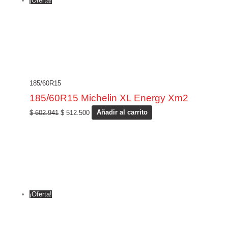
¡Oferta!
185/60R15
185/60R15 Michelin XL Energy Xm2
$
602.941
$
512.500
Añadir al carrito
¡Oferta!