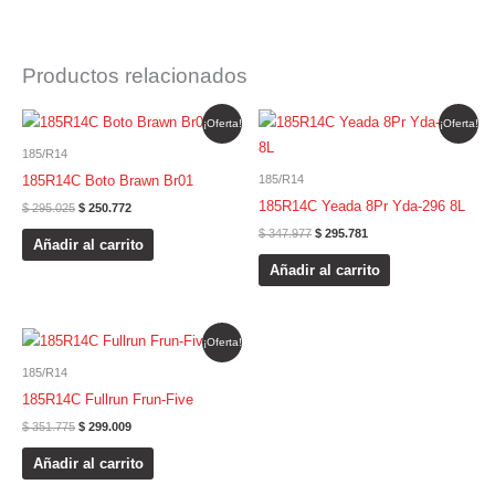
Productos relacionados
El
El
El
El
¡Oferta!
¡Oferta!
precio
precio
precio
precio
original
actual
original
actual
185/R14
era:
es:
era:
es:
$ 295.025.
$ 250.772.
$ 347.977.
$ 295.781.
185R14C Boto Brawn Br01
185/R14
185R14C Yeada 8Pr Yda-296 8L
$
295.025
$
250.772
$
347.977
$
295.781
Añadir al carrito
Añadir al carrito
El
El
¡Oferta!
precio
precio
original
actual
185/R14
era:
es:
$ 351.775.
$ 299.009.
185R14C Fullrun Frun-Five
$
351.775
$
299.009
Añadir al carrito