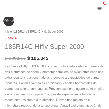
Ir
al
contenido
185R14C
El
El
¡Oferta!
Hifly
precio
precio
Super
Inicio
/
185/R14
/ 185R14C Hifly Super 2000
2000
original
actual
185/R14
cantidad
185R14C Hifly Super 2000
era:
es:
$ 229.817.
$ 195.345.
$
229.817
$
195.345
Las llantas Hifly SUPER 2000 con estructura reforzada compuesta de
dos cinturones de acero y protector completo de nylon ofreciendo una
extra resistencia a ponchaduras y soporte a capacidades de carga
robustas. Canales verticales en zigzag y canales horizontales de
estructura abierta con ranuras, Proveen excelente agarre tanto en piso
seco como en piso mojado. Compuesto especial en la banda de
rodamiento resistente a la abrasión, Provee una mejora en el
kilometraje reduciendo la temperatura. Variabilidad y optimización de