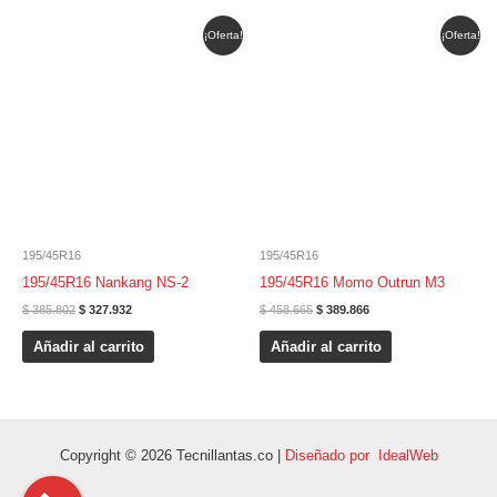
El
El
El
El
¡Oferta!
¡Oferta!
precio
precio
precio
precio
original
actual
original
actual
era:
es:
era:
es:
$ 385.802.
$ 327.932.
$ 458.665.
$ 389.866.
195/45R16
195/45R16
195/45R16 Nankang NS-2
195/45R16 Momo Outrun M3
$
385.802
$
327.932
$
458.665
$
389.866
Añadir al carrito
Añadir al carrito
Copyright © 2026 Tecnillantas.co |
Diseñado por IdealWeb