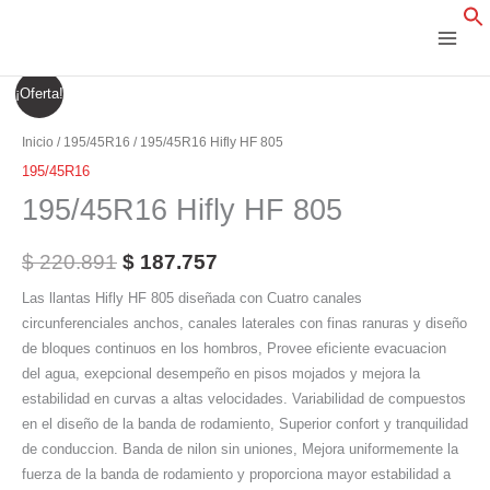
Ir
al
contenido
195/45R16
El
El
¡Oferta!
Hifly
precio
precio
HF
Inicio
/
195/45R16
/ 195/45R16 Hifly HF 805
805
original
actual
195/45R16
cantidad
195/45R16 Hifly HF 805
era:
es:
$ 220.891.
$ 187.757.
$
220.891
$
187.757
Las llantas Hifly HF 805 diseñada con Cuatro canales
circunferenciales anchos, canales laterales con finas ranuras y diseño
de bloques continuos en los hombros, Provee eficiente evacuacion
del agua, exepcional desempeño en pisos mojados y mejora la
estabilidad en curvas a altas velocidades. Variabilidad de compuestos
en el diseño de la banda de rodamiento, Superior confort y tranquilidad
de conduccion. Banda de nilon sin uniones, Mejora uniformemente la
fuerza de la banda de rodamiento y proporciona mayor estabilidad a