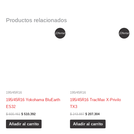
Productos relacionados
El
El
El
El
¡Oferta!
¡Oferta!
precio
precio
precio
precio
original
actual
original
actual
era:
es:
era:
es:
$ 600.461.
$ 510.392.
$ 243.887.
$ 207.304.
195/45R16
195/45R16
195/45R16 Yokohama BluEarth
195/45R16 TracMax X-Privilo
ES32
TX3
$
600.461
$
510.392
$
243.887
$
207.304
Añadir al carrito
Añadir al carrito