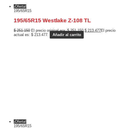
¡Oferta!
195/65R15
195/65R15 Westlake Z-108 TL
$
251.150
El precio original era: $ 251.150.
$
213.477
El precio
actual es: $ 213.477.
Añadir al carrito
¡Oferta!
195/65R15