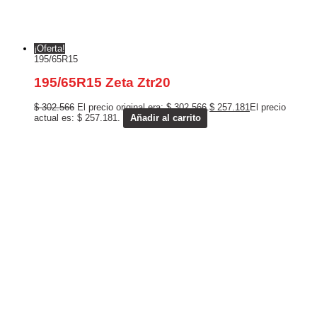
¡Oferta!
195/65R15
195/65R15 Zeta Ztr20
$
302.566
El precio original era: $ 302.566.
$
257.181
El precio
actual es: $ 257.181.
Añadir al carrito