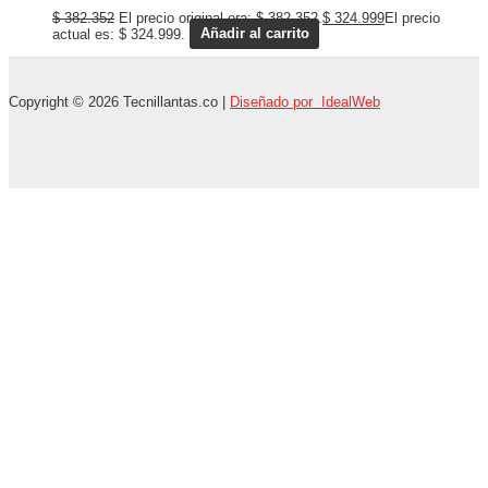
$
382.352
El precio original era: $ 382.352.
$
324.999
El precio
actual es: $ 324.999.
Añadir al carrito
Copyright © 2026 Tecnillantas.co |
Diseñado por IdealWeb