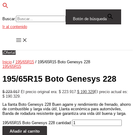
Buscar:
Botón de búsqueda
Ir al contenido
¡Oferta!
Inicio
/
195/65R15
/ 195/65R15 Boto Genesys 228
195/65R15
195/65R15 Boto Genesys 228
$
223.917
El precio original era: $ 223.917.
$
190.329
El precio actual es:
$ 190.329.
La llanta Boto Genesys 228 Buen agarre y rendimiento de frenado, ahorro
de combustible y larga vida útil, Llanta económica para automóviles,
Banda de rodadura resistente que garantiza una vida útil buena y larga.
195/65R15 Boto Genesys 228 cantidad
Añadir al carrito