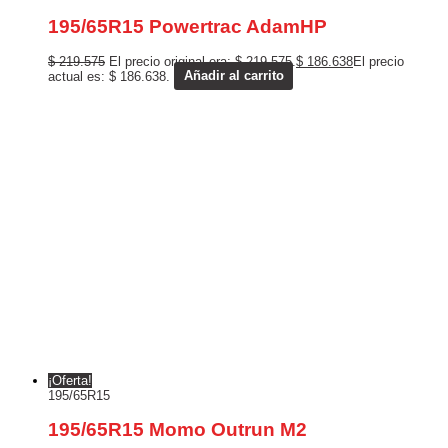
195/65R15 Powertrac AdamHP
$
219.575
El precio original era: $ 219.575.
$
186.638
El precio
actual es: $ 186.638.
Añadir al carrito
¡Oferta!
195/65R15
195/65R15 Momo Outrun M2