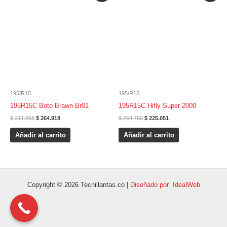
original
actual
original
actual
era:
es:
era:
es:
$ 311.668.
$ 264.918.
$ 264.766.
$ 225.051.
195/R15
195/R15
195R15C Boto Brawn Br01
195R15C Hifly Super 2000
$
311.668
$
264.918
$
264.766
$
225.051
Añadir al carrito
Añadir al carrito
Copyright © 2026 Tecnillantas.co |
Diseñado por IdealWeb