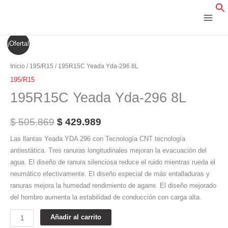
Ir
al
contenido
195R15C
El
El
¡Oferta!
Yeada
precio
precio
Yda-
Inicio
/
195/R15
/ 195R15C Yeada Yda-296 8L
296
original
actual
195/R15
8L
195R15C Yeada Yda-296 8L
era:
es:
cantidad
$ 505.869.
$ 429.989.
$
505.869
$
429.989
Las llantas Yeada YDA 296 con Tecnología CNT tecnología
antiestática. Tres ranuras longitudinales mejoran la evacuación del
agua. El diseño de ranura silenciosa reduce el ruido mientras rueda el
neumático efectivamente. El diseño especial de más entalladuras y
ranuras mejora la humedad rendimiento de agarre. El diseño mejorado
del hombro aumenta la estabilidad de conducción con carga alta.
Añadir al carrito