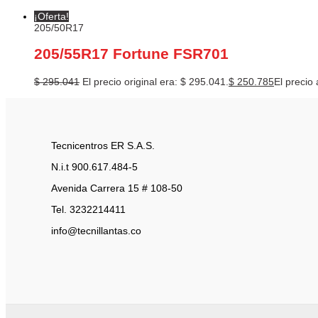
¡Oferta!
205/50R17
205/55R17 Fortune FSR701
$
295.041
El precio original era: $ 295.041.
$
250.785
El precio 
Tecnicentros ER S.A.S.
N.i.t 900.617.484-5
Avenida Carrera 15 # 108-50
Tel. 3232214411
info@tecnillantas.co