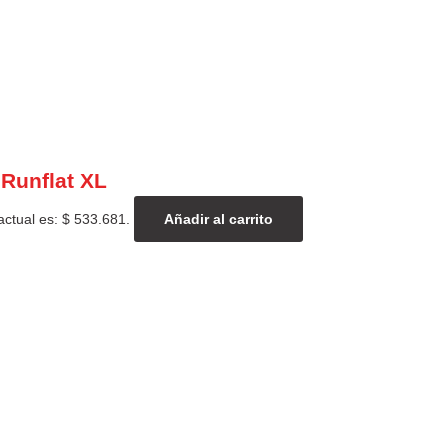
Runflat XL
actual es: $ 533.681.
Añadir al carrito