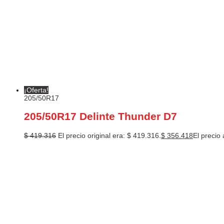
¡Oferta!
205/50R17
205/50R17 Delinte Thunder D7
$
419.316
El precio original era: $ 419.316.
$
356.418
El precio 