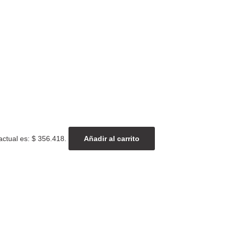
actual es: $ 356.418.
Añadir al carrito