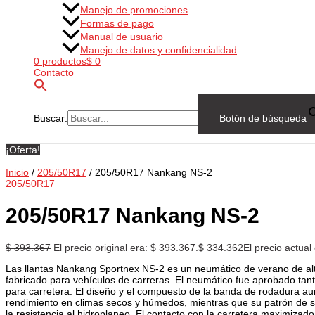
Manejo de promociones
Formas de pago
Manual de usuario
Manejo de datos y confidencialidad
0 productos
$ 0
Contacto
Buscar:
Botón de búsqueda
¡Oferta!
Inicio
/
205/50R17
/ 205/50R17 Nankang NS-2
205/50R17
205/50R17 Nankang NS-2
$
393.367
El precio original era: $ 393.367.
$
334.362
El precio actual
Las llantas Nankang Sportnex NS-2 es un neumático de verano de al
fabricado para vehículos de carreras. El neumático fue aprobado tan
para carretera. El diseño y el compuesto de la banda de rodadura a
rendimiento en climas secos y húmedos, mientras que su patrón de 
la resistencia al hidroplaneo. El contacto con la carretera maximizad