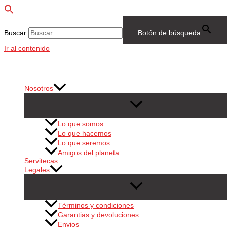
Buscar:
Botón de búsqueda
Ir al contenido
Nosotros
Lo que somos
Lo que hacemos
Lo que seremos
Amigos del planeta
Servitecas
Legales
Términos y condiciones
Garantias y devoluciones
Envios