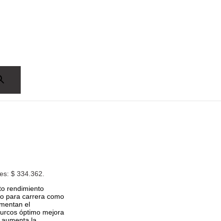
 es: $ 334.362.
to rendimiento
to para carrera como
umentan el
surcos óptimo mejora
o aumenta la