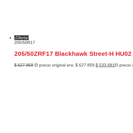
¡Oferta!
205/50R17
205/50ZRF17 Blackhawk Street-H HU02 
$
627.859
El precio original era: $ 627.859.
$
533.681
El precio 