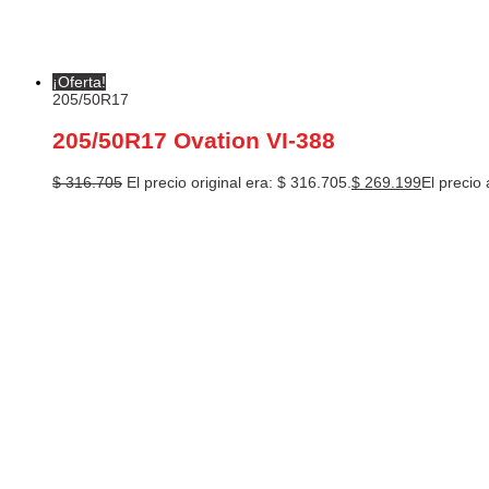
¡Oferta!
205/50R17
205/50R17 Ovation VI-388
$
316.705
El precio original era: $ 316.705.
$
269.199
El precio 