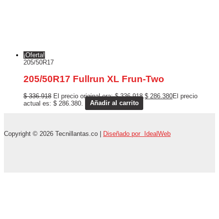
¡Oferta!
205/50R17
205/50R17 Fullrun XL Frun-Two
$
336.918
El precio original era: $ 336.918.
$
286.380
El precio
actual es: $ 286.380.
Añadir al carrito
Copyright © 2026 Tecnillantas.co |
Diseñado por IdealWeb