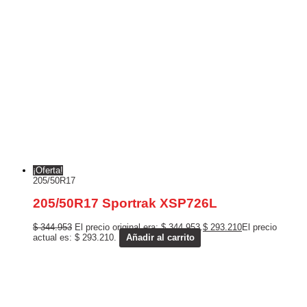
¡Oferta!
205/50R17
205/50R17 Sportrak XSP726L
$
344.953
El precio original era: $ 344.953.
$
293.210
El precio
actual es: $ 293.210.
Añadir al carrito