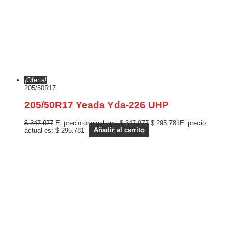
¡Oferta!
205/50R17
205/50R17 Yeada Yda-226 UHP
$
347.977
El precio original era: $ 347.977.
$
295.781
El precio
actual es: $ 295.781.
Añadir al carrito