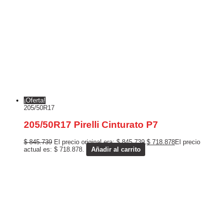
¡Oferta!
205/50R17
205/50R17 Pirelli Cinturato P7
$
845.739
El precio original era: $ 845.739.
$
718.878
El precio
actual es: $ 718.878.
Añadir al carrito