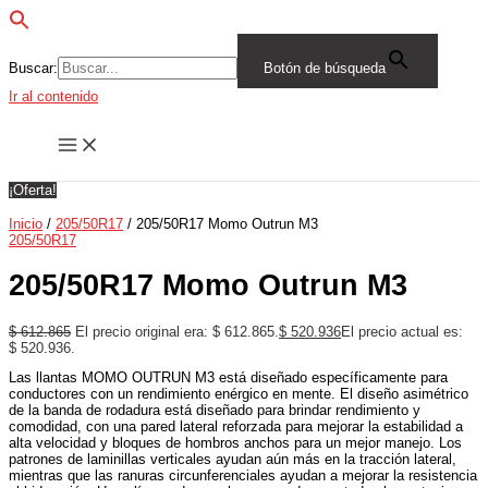
Buscar:
Botón de búsqueda
Ir al contenido
¡Oferta!
Inicio
/
205/50R17
/ 205/50R17 Momo Outrun M3
205/50R17
205/50R17 Momo Outrun M3
$
612.865
El precio original era: $ 612.865.
$
520.936
El precio actual es:
$ 520.936.
Las llantas MOMO OUTRUN M3 está diseñado específicamente para
conductores con un rendimiento enérgico en mente. El diseño asimétrico
de la banda de rodadura está diseñado para brindar rendimiento y
comodidad, con una pared lateral reforzada para mejorar la estabilidad a
alta velocidad y bloques de hombros anchos para un mejor manejo. Los
patrones de laminillas verticales ayudan aún más en la tracción lateral,
mientras que las ranuras circunferenciales ayudan a mejorar la resistencia