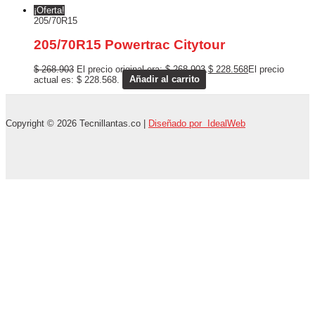
¡Oferta!
205/70R15
205/70R15 Powertrac Citytour
$
268.903
El precio original era: $ 268.903.
$
228.568
El precio
actual es: $ 228.568.
Añadir al carrito
Copyright © 2026 Tecnillantas.co |
Diseñado por IdealWeb