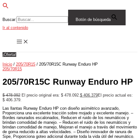
Buscar:
Botón de búsqueda
Ir al contenido
¡Oferta!
Inicio
/
205/70R15
/ 205/70R15C Runway Enduro HP
205/70R15
205/70R15C Runway Enduro HP
$
478.092
El precio original era: $ 478.092.
$
406.379
El precio actual es:
$ 406.379.
Las llantas Runway Enduro HP con diseño asimétrico avanzado,
Proporciona una excelente tracción sobre mojado y excelente manejo. –
Bordes ranurados escalonados, Reducen el ruido de los neumáticos y
brindan comodidad de manejo. – Reducen el ruido de los neumáticos y
brindan comodidad de manejo, Mejoran el manejo a través del movimiento
de goma reducido a altas velocidades. – Diseño innovador de ranura de
Sipe, Proporciona goteo adicional durante toda la vida útil del neumático.