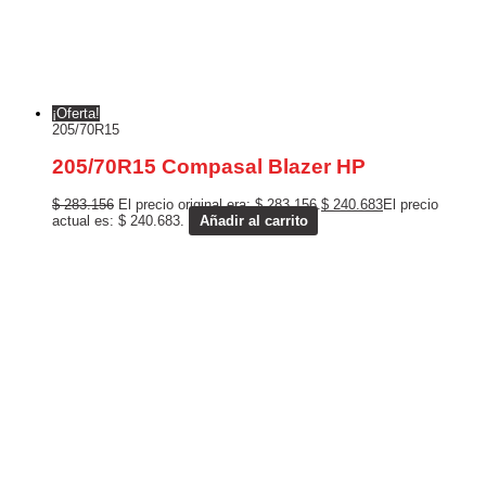
¡Oferta!
205/70R15
205/70R15 Compasal Blazer HP
$
283.156
El precio original era: $ 283.156.
$
240.683
El precio
actual es: $ 240.683.
Añadir al carrito