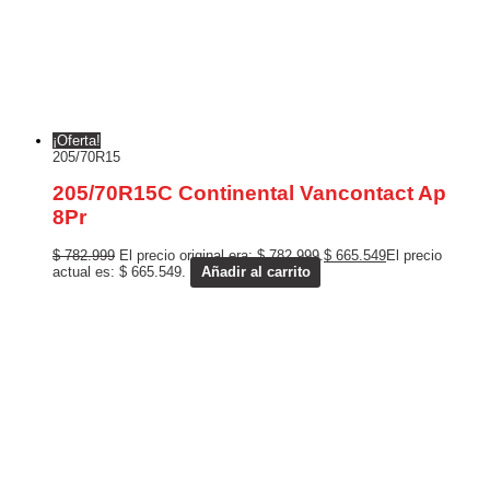
¡Oferta!
205/70R15
205/70R15C Continental Vancontact Ap
8Pr
$
782.999
El precio original era: $ 782.999.
$
665.549
El precio
actual es: $ 665.549.
Añadir al carrito