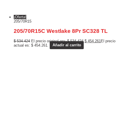
¡Oferta!
205/70R15
205/70R15C Westlake 8Pr SC328 TL
$
534.424
El precio original era: $ 534.424.
$
454.261
El precio
actual es: $ 454.261.
Añadir al carrito