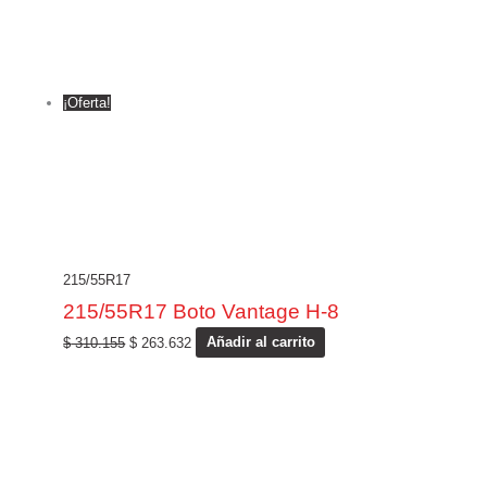
¡Oferta!
215/55R17
215/55R17 Boto Vantage H-8
$
310.155
$
263.632
Añadir al carrito