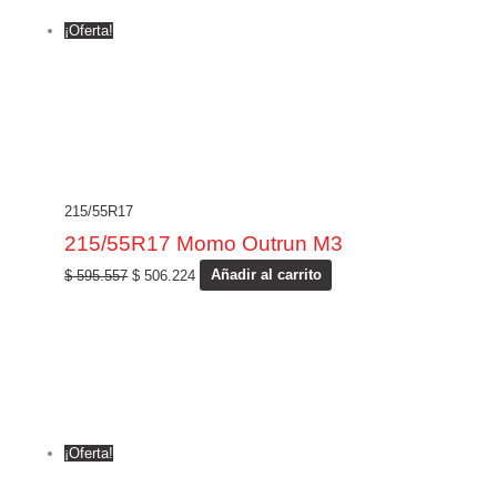
¡Oferta!
215/55R17
215/55R17 Momo Outrun M3
$
595.557
$
506.224
Añadir al carrito
¡Oferta!