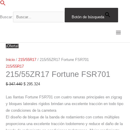
Ir
al
contenido
Buscar:
Botón de búsqueda
215/55ZR17
El
El
El
El
El
El
El
El
El
El
Fortune
precio
precio
precio
precio
precio
precio
precio
precio
precio
precio
FSR701
original
original
original
original
original
actual
actual
actual
actual
actual
cantidad
era:
era:
era:
era:
era:
es:
es:
es:
es:
es:
¡Oferta!
$ 347.440.
$ 447.717.
$ 310.155.
$ 595.557.
$ 376.725.
$ 295.324.
$ 380.560.
$ 263.632.
$ 506.224.
$ 320.216.
Inicio
/
215/55R17
/ 215/55ZR17 Fortune FSR701
215/55R17
215/55ZR17 Fortune FSR701
$
347.440
$
295.324
Las llantas Fortune FSR701 con cuatro ranuras principales en zigzag
y bloques laterales rígidos brindan una excelente tracción en todo tipo
de condiciones de la carretera
El diseño de bloque de la banda de rodamiento con cortes múltiples
proporciona una excelente tracción todoterreno y reduce el daño de la