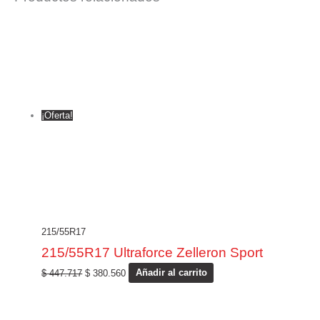
¡Oferta!
215/55R17
215/55R17 Ultraforce Zelleron Sport
$
447.717
$
380.560
Añadir al carrito