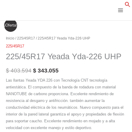
Ir
al
contenido
225/45R17
El
El
¡Oferta!
Yeada
precio
precio
Yda-
Inicio
/
225/45R17
/ 225/45R17 Yeada Yda-226 UHP
226
original
actual
225/45R17
UHP
225/45R17 Yeada Yda-226 UHP
era:
es:
cantidad
$ 403.594.
$ 343.055.
$
403.594
$
343.055
Las llantas Yeada YDA 226 con Tecnología CNT tecnología
antiestática. El compuesto de la banda de rodadura con material
NANOTUBE de carbono proporciona. Excelente rendimiento de
resistencia al desgarro y antifricción. también aumentar la
conductividad eléctrica de los neumáticos. Nuevo compuesto para el
interior de la pared lateral garantiza el apoyo y propiedades de flexión
para soportar caucho. Excelente rendimiento en mojado y a alta
velocidad con excelente manejo y estilo deportivo.