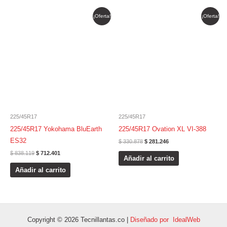
El
El
El
El
¡Oferta!
¡Oferta!
precio
precio
precio
precio
original
actual
original
actual
era:
es:
era:
es:
$ 838.119.
$ 712.401.
$ 330.878.
$ 281.246.
225/45R17
225/45R17
225/45R17 Yokohama BluEarth
225/45R17 Ovation XL VI-388
ES32
$
330.878
$
281.246
$
838.119
$
712.401
Añadir al carrito
Añadir al carrito
Copyright © 2026 Tecnillantas.co |
Diseñado por IdealWeb