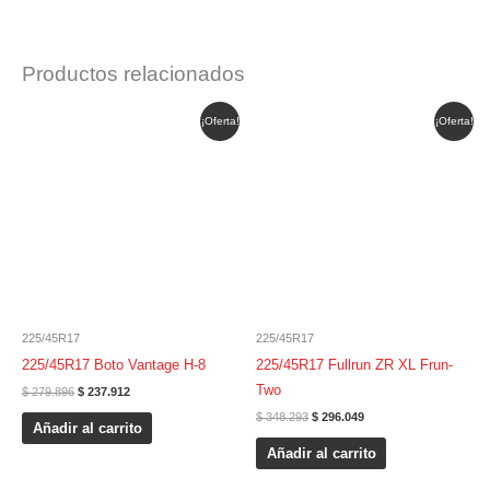
Productos relacionados
El
El
El
El
¡Oferta!
¡Oferta!
precio
precio
precio
precio
original
actual
original
actual
era:
es:
era:
es:
$ 279.896.
$ 237.912.
$ 348.293.
$ 296.049.
225/45R17
225/45R17
225/45R17 Boto Vantage H-8
225/45R17 Fullrun ZR XL Frun-
Two
$
279.896
$
237.912
$
348.293
$
296.049
Añadir al carrito
Añadir al carrito